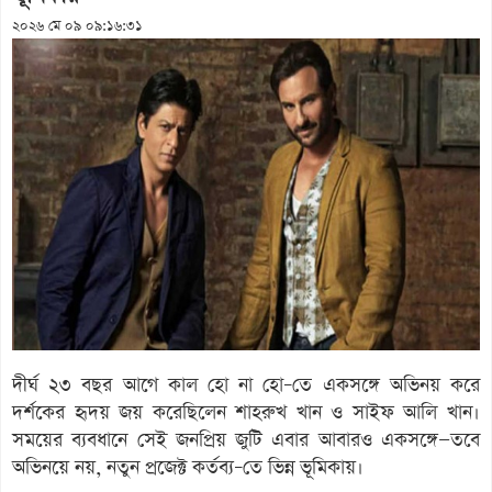
২০২৬ মে ০৯ ০৯:১৬:৩১
দীর্ঘ ২৩ বছর আগে কাল হো না হো–তে একসঙ্গে অভিনয় করে
দর্শকের হৃদয় জয় করেছিলেন শাহরুখ খান ও সাইফ আলি খান।
সময়ের ব্যবধানে সেই জনপ্রিয় জুটি এবার আবারও একসঙ্গে—তবে
অভিনয়ে নয়, নতুন প্রজেক্ট কর্তব্য–তে ভিন্ন ভূমিকায়।