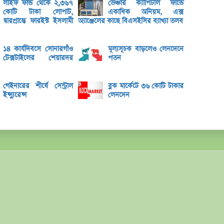
লাইফ ফান্ড থেকে ২,৩৬৭
ভেঞ্চার ক্যাপিটাল ফান্ডে
কোটি টাকা লোপাট,
একাধিক অনিয়ম, এক্স
পিএস
্বারপ্রান্তে ফারইস্ট ইসলামী
অ্যাঞ্জেলের কাছে বিএসইসির ব্যাখ্যা তলব
শেয়ার
লেনদেনে
১৪ কার্যদিবসে সোনারগাঁও
মূল্যসূচক বাড়লেও লেনদেনে
টেক্সটাইলের শেয়ারদর
পতন
৫ কোম
বে-লি
গেইনারের শীর্ষে সেন্ট্রাল
ব্লক মার্কেটে ৩৬ কোটি টাকার
ইন্স্যুরেন্স
লেনদেন
সাউথ-ই
আগামী
ইসলামি
তৌফিক
বেতনে 
বাংলা
খেলাপি
ব্যাংক
রহিমা 