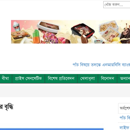
পাঁচ বিষয়ে তদন্তে এনআরবিসি ব্যাংক সিকি
বীমা
প্রাইস সেনসেটিভ
বিশেষ প্রতিবেদন
খেলাধূলা
বিনোদন
অন্যান
বৃদ্ধি
সর্বশে
পাঁচ 
লাইফ 