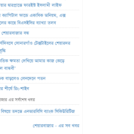
ার দ্বারপ্রান্তে ফারইস্ট ইসলামী লাইফ
র ক্যাপিটাল ফান্ডে একাধিক অনিয়ম, এক্স
জেলের কাছে বিএসইসির ব্যাখ্যা তলব
র শেয়ারবাজার বন্ধ
র্যদিবসে সোনারগাঁও টেক্সটাইলের শেয়ারদর
দ্ধি
ৈতিক ক্ষমতা দেখিয়ে আমার কাজ কেড়ে
ল বান্ধবী’
সূচক বাড়লেও লেনদেনে পতন
র শীর্ষে রিং-শাইন
র শীর্ষে সেন্ট্রাল ইন্স্যুরেন্স
াজার এর সর্বশেষ খবর
মার্কেটে ৩৬ কোটি টাকার লেনদেন
চ বিষয়ে তদন্তে এনআরবিসি ব্যাংক সিকিউরিটিজ
তিবার পদ্মা ইসলামী লাইফ ইন্স্যুরেন্সের
শেয়ারবাজার - এর সব খবর
ন বন্ধ