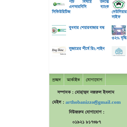
পাঁচ বিষয়ে তদন্তে
এনআরবিসি ব্যাংক
সিকিউরিটিজ
দেউলিয়ার দ
লাইফ
বুধবার শেয়ারবাজার বন্ধ
৩২% বৃদ্ধি
লুজারের শীর্ষে রিং-শাইন
প্রচ্ছদ
আর্কাইভ
যোগাযোগ
সম্পাদক : মোহাম্মদ
নজরুল
ইসলাম
মেইল :
arthobanizzo@gmail.com
নিউজরুম যোগাযোগ :
০১৯২১ ৮১৭৩৮৭