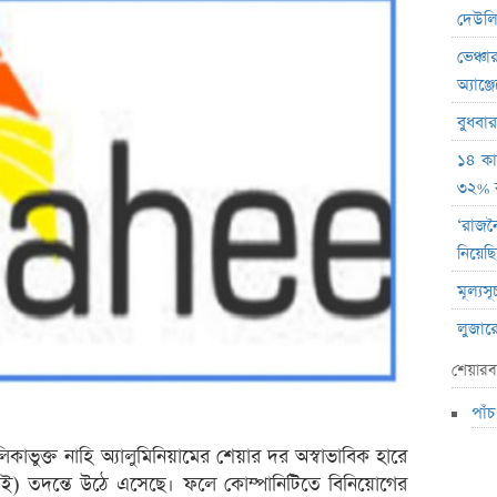
দেউলিয়
ভেঞ্চা
অ্যাঞ্
বুধবা
১৪ কা
৩২% বৃ
‘রাজন
নিয়েছি
মূল্য
লুজারে
গেইনারে
শেয়ারব
ব্লক 
পাঁ
বৃহস্প
কাভুক্ত নাহি অ্যালুমিনিয়ামের শেয়ার দর অস্বাভাবিক হারে
লেনদে
এসই) তদন্তে উঠে এসেছে। ফলে কোম্পানিটিতে বিনিয়োগের