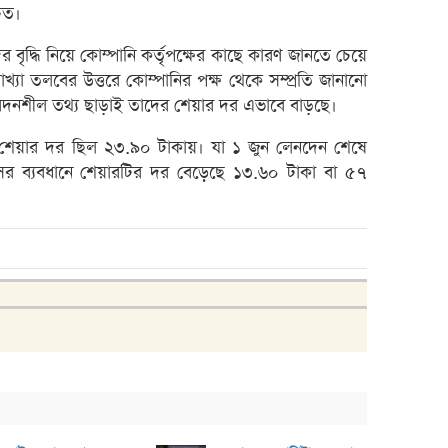
বৃহস্
িত।
লেনদে
র বৃদ্ধি নিয়ে কোম্পানি কর্তৃপক্ষের কাছে কারণ জানতে চেয়ে
মেঘনা
যাখ্যা তলবের উত্তরে কোম্পানির পক্ষ থেকে সম্প্রতি জানানো
তামিম
দনশীল তথ্য ছাড়াই তাদের শেয়ার দর এভাবে বাড়ছে।
ইউসিব
ের শেয়ার দর ছিল ২৩.৯০ টাকায়। যা ১ জুন লেনদেন শেষে
বে-লি
সের ব্যবধানে শেয়ারটির দর বেড়েছে ১৩.৬০ টাকা বা ৫৭
অনুমো
কর্ণফু
‘আমি 
মুনাফা
এক্সি
লুজারে
গেইনা
ব্লক 