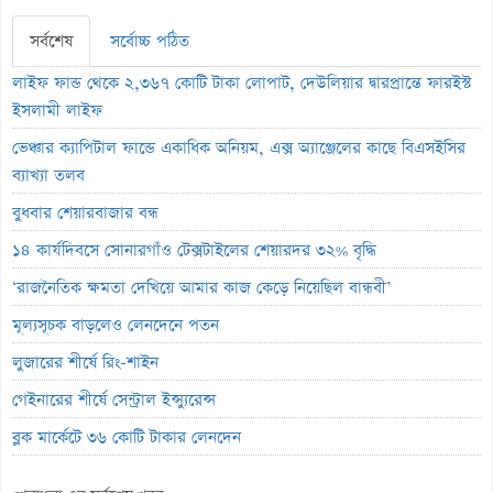
সর্বশেষ
সর্বোচ্চ পঠিত
লাইফ ফান্ড থেকে ২,৩৬৭ কোটি টাকা লোপাট, দেউলিয়ার দ্বারপ্রান্তে ফারইস্ট
ইসলামী লাইফ
ভেঞ্চার ক্যাপিটাল ফান্ডে একাধিক অনিয়ম, এক্স অ্যাঞ্জেলের কাছে বিএসইসির
ব্যাখ্যা তলব
বুধবার শেয়ারবাজার বন্ধ
১৪ কার্যদিবসে সোনারগাঁও টেক্সটাইলের শেয়ারদর ৩২% বৃদ্ধি
‘রাজনৈতিক ক্ষমতা দেখিয়ে আমার কাজ কেড়ে নিয়েছিল বান্ধবী’
মূল্যসূচক বাড়লেও লেনদেনে পতন
লুজারের শীর্ষে রিং-শাইন
গেইনারের শীর্ষে সেন্ট্রাল ইন্স্যুরেন্স
ব্লক মার্কেটে ৩৬ কোটি টাকার লেনদেন
বৃহস্পতিবার পদ্মা ইসলামী লাইফ ইন্স্যুরেন্সের লেনদেন বন্ধ