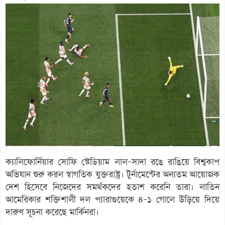
ক্যালিফোর্নিয়ার সোফি স্টেডিয়াম লাল–সাদা রঙে রাঙিয়ে বিশ্বকাপ
অভিযান শুরু করল স্বাগতিক যুক্তরাষ্ট্র। টুর্নামেন্টের অন্যতম আয়োজক
দেশ হিসেবে নিজেদের সমর্থকদের হতাশ করেনি তারা। লাতিন
আমেরিকার শক্তিশালী দল প্যারাগুয়েকে ৪–১ গোলে উড়িয়ে দিয়ে
দারুণ সূচনা করেছে মার্কিনরা।