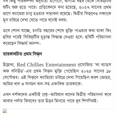
সব কিছু পরিকল্পনা অনুযায়ী এগোলে, আগামী বছর থেকে সিরিজ়টির
শুটিং শুরু হতে পারে। প্রতিবেদনে বলা হয়েছে, ২০২৭ সালের প্রথম
ভাগে ক্যামেরা চালু হওয়ার সম্ভাবনা রয়েছে। দ্বিতীয় সিজ়নেও লক্ষ্যকে
মূল চরিত্রে দেখা যেতে পারে বলেই খবর।
তবে শোনা যাচ্ছে, চলতি বছরের শেষে মুক্তি পাওয়ার কথা থাকা কিং
ছবির পরেই সিরিজ়টির চূড়ান্ত সিদ্ধান্ত নেওয়া হবে। ছবিটি পরিচালনা
করেছেন সিদ্ধার্থ আনন্দ।
তারকাখচিত প্রথম সিজ়ন
উল্লেখ্য, Red Chillies Entertainment প্রযোজিত ‘দ্য ব্যাড্‌স
অফ বলিউড’-এর প্রথম সিজ়ন মুক্তি পেয়েছিল ২০২৫ সালের ১৮
সেপ্টেম্বর। ওই সিজ়নে ক্যামিয়ো চরিত্রে দেখা গিয়েছিল করণ জোহর,
আমির খান ও সলমন খান-সহ একাধিক তারকাকে।
এখন দর্শকদের একটাই প্রশ্ন—আরিয়ান খানের দ্বিতীয় পরিচালনা কবে
আবার পর্দায় ফিরবে? তার উত্তর মিলতে পারে খুব শিগগিরই।