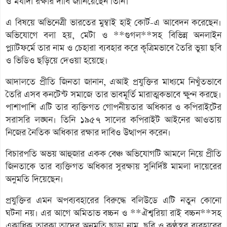
ও মর্যাদা রক্ষার দাবি জানিয়েছেন তিনি।
এ বিষয়ে অভিনেত্রী ভারতের মুম্বাই হাই কোর্ট-এ আবেদন করেছেন।
অভিযোগে বলা হয়, মেটা ও **গুগল**সহ বিভিন্ন অনলাইন
প্ল্যাটফর্মে তার নাম ও চেহারা ব্যবহার করে কৃত্রিমভাবে তৈরি ভুয়া ছবি
ও ভিডিও ছড়িয়ে দেওয়া হয়েছে।
আদালতে প্রীতি জিনতা জানান, এআই প্রযুক্তির মাধ্যমে নিখুঁতভাবে
তৈরি এসব কনটেন্ট সমাজে তার ভাবমূর্তি মারাত্মকভাবে ক্ষুণ্ন করছে।
পাশাপাশি এটি তার ব্যক্তিগত গোপনীয়তার অধিকার ও কপিরাইটের
সরাসরি লঙ্ঘন। তিনি ১৯৫৭ সালের কপিরাইট আইনের আওতায়
নিজের নৈতিক অধিকার রক্ষার দাবিও উত্থাপন করেন।
বিচারপতি অভয় আহুজার একক বেঞ্চ অভিযোগটি আমলে নিয়ে প্রীতি
জিনতাকে তার ব্যক্তিগত অধিকার সুরক্ষায় সুনির্দিষ্ট মামলা দায়েরের
অনুমতি দিয়েছেন।
প্রযুক্তির এমন অপব্যবহারের বিরুদ্ধে বলিউডে এটি নতুন কোনো
ঘটনা নয়। এর আগে অমিতাভ বচ্চন ও **ঐশ্বরিয়া রাই বচ্চন**সহ
একাধিক তারকা তাদের অনুমতি ছাড়া নাম, ছবি ও কণ্ঠস্বর ব্যবহারের