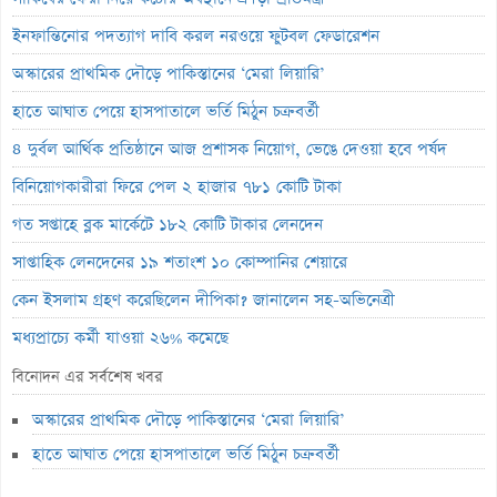
ইনফান্তিনোর পদত্যাগ দাবি করল নরওয়ে ফুটবল ফেডারেশন
অস্কারের প্রাথমিক দৌড়ে পাকিস্তানের ‘মেরা লিয়ারি’
হাতে আঘাত পেয়ে হাসপাতালে ভর্তি মিঠুন চক্রবর্তী
৪ দুর্বল আর্থিক প্রতিষ্ঠানে আজ প্রশাসক নিয়োগ, ভেঙে দেওয়া হবে পর্ষদ
বিনিয়োগকারীরা ফিরে পেল ২ হাজার ৭৮১ কোটি টাকা
গত সপ্তাহে ব্লক মার্কেটে ১৮২ কোটি টাকার লেনদেন
সাপ্তাহিক লেনদেনের ১৯ শতাংশ ১০ কোম্পানির শেয়ারে
কেন ইসলাম গ্রহণ করেছিলেন দীপিকা? জানালেন সহ-অভিনেত্রী
মধ্যপ্রাচ্যে কর্মী যাওয়া ২৬% কমেছে
স্বর্ণ খাতকে আনুষ্ঠানিক শিল্পে আনতে নতুন নীতিমালা
বিনোদন এর সর্বশেষ খবর
এসআইবিএল থেকেও প্রশাসক প্রত্যাহার
অস্কারের প্রাথমিক দৌড়ে পাকিস্তানের ‘মেরা লিয়ারি’
৮০০ কোটি টাকার বন্ড জালিয়াতি তদন্তে সিআইডি
হাতে আঘাত পেয়ে হাসপাতালে ভর্তি মিঠুন চক্রবর্তী
সাপ্তাহিক লুজারের শীর্ষে এস আলম কোল্ড রোল্ড স্টিল