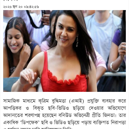
২০২৬ জুন ২০ ০৯:৪২:৫৯
সামাজিক মাধ্যমে কৃত্রিম বুদ্ধিমত্তা (এআই) প্রযুক্তি ব্যবহার করে
আপত্তিকর ও বিকৃত ছবি–ভিডিও ছড়িয়ে দেওয়ার অভিযোগে
আদালতের শরণাপন্ন হয়েছেন বলিউড অভিনেত্রী প্রীতি জিনতা। তার
একাধিক ‘ডিপফেক’ ছবি ও ভিডিও ছড়িয়ে পড়ায় ব্যক্তিগত নিরাপত্তা