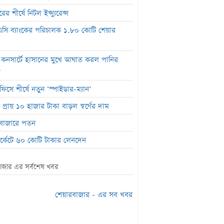
ের শীর্ষে নিটল ইন্স্যুরেন্স
সি ব্যাংকের পরিচালক ১.৮০ কোটি শেয়ার
 কনসার্টে হাসানের মুখে আঘাত করল পানির
ল
ফিসে শীর্ষে নতুন ‘স্পাইডার-ম্যান’
প্রায় ১০ হাজার টাকা বাড়ল স্বর্ণের দাম
বাজারে পতন
মার্কেটে ৬০ কোটি টাকার লেনদেন
র শীর্ষে শার্প ইন্ড্রাস্ট্রিজ
াজার এর সর্বশেষ খবর
লাইফ ইন্স্যুরেন্সের ক্রেডিট রেটিং মান প্রকাশ
ক হিসাব জব্দ ও এলসি সংকটে উৎপাদন বন্ধ:
শেয়ারবাজার - এর সব খবর
লম কোল্ড রোলড
ালে প্রথমবারের মতো ওষুধ রপ্তানি শুরু করল