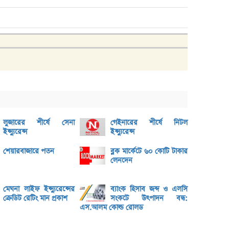
ভেঞ্চা
অ্যাঞ্
বুধবা
১৪ কা
৩২% বৃ
‘রাজন
নিয়েছি
মূল্য
লুজারের শীর্ষে সেনা
গেইনারের শীর্ষে নিটল
লুজারে
ইন্স্যুরেন্স
ইন্স্যুরেন্স
গেইনারে
শেয়ারবাজারে পতন
ব্লক মার্কেটে ৬০ কোটি টাকার
লেনদেন
ব্লক 
বৃহস্প
মেঘনা লাইফ ইন্স্যুরেন্সের
ব্যাংক হিসাব জব্দ ও এলসি
লেনদে
ক্রেডিট রেটিং মান প্রকাশ
সংকটে উৎপাদন বন্ধ:
এস.আলম কোল্ড রোলড
বৃহস্