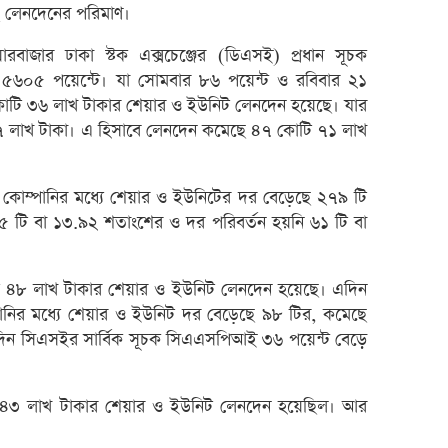
ে লেনদেনের পরিমাণ।
রেনাট
জিবিবি
ারবাজার ঢাকা স্টক এক্সচেঞ্জের (ডিএসই) প্রধান সূচক
ছে ৫৬০৫ পয়েন্টে। যা সোমবার ৮৬ পয়েন্ট ও রবিবার ২১
ন্যাশ
ি ৩৬ লাখ টাকার শেয়ার ও ইউনিট লেনদেন হয়েছে। যার
লেনদে
 লাখ টাকা। এ হিসাবে লেনদেন কমেছে ৪৭ কোটি ৭১ লাখ
জুলাই
হিসাব
োম্পানির মধ্যে শেয়ার ও ইউনিটের দর বেড়েছে ২৭৯ টি
মাধুরী
টি বা ১৩.৯২ শতাংশের ও দর পরিবর্তন হয়নি ৬১ টি বা
পাঁচ 
টাকা 
৪৮ লাখ টাকার শেয়ার ও ইউনিট লেনদেন হয়েছে। এদিন
২৭১ ক
নির মধ্যে শেয়ার ও ইউনিট দর বেড়েছে ৯৮ টির, কমেছে
ভবিষ্য
দিন সিএসইর সার্বিক সূচক সিএএসপিআই ৩৬ পয়েন্ট বেড়ে
পাঁচ 
লাইফ 
৪৩ লাখ টাকার শেয়ার ও ইউনিট লেনদেন হয়েছিল। আর
দেউলিয়