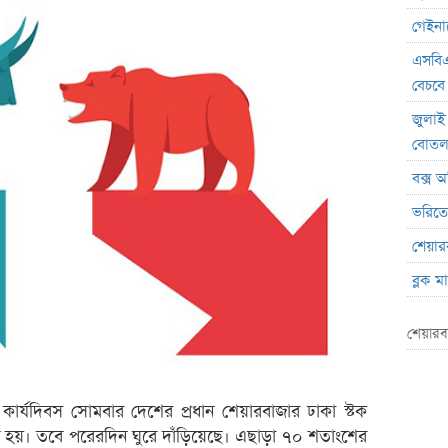
গেইনার
এসবিএ
বেচবে
জুলাই
বোত
বক্স অ
ভরিতে 
শেয়ার
ব্লক 
লেনদেনে
শেয়ারব
মেঘনা 
ব্যাং
এস.আ
য় কার্যদিবস সোমবার দেশের প্রধান শেয়ারবাজার ঢাকা স্টক
ন হয়। তবে পরেরদিন ঘুরে দাঁড়িয়েছে। এছাড়া ৭০ শতাংশের
পর্তুগ