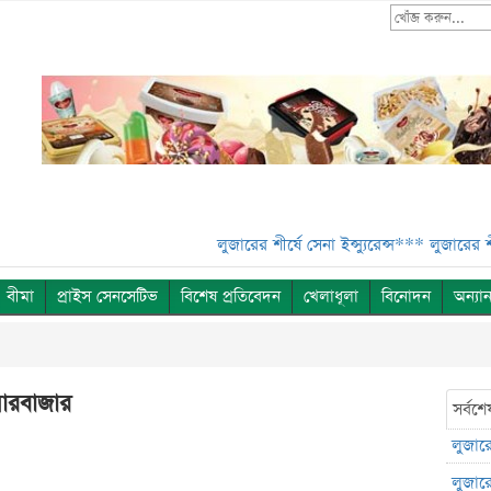
লুজারের শীর্ষে সেনা ইন্স্যুরেন্স***
লুজারের শীর্ষে সেনা
বীমা
প্রাইস সেনসেটিভ
বিশেষ প্রতিবেদন
খেলাধূলা
বিনোদন
অন্যান
য়ারবাজার
সর্বশে
লুজারের
লুজারের