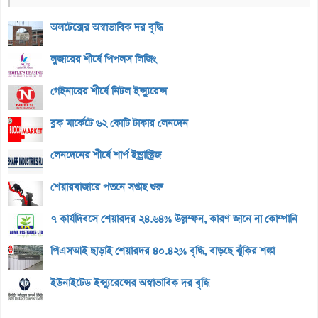
অলটেক্সের অস্বাভাবিক দর বৃদ্ধি
লুজারের শীর্ষে পিপলস লিজিং
গেইনারের শীর্ষে নিটল ইন্স্যুরেন্স
ব্লক মার্কেটে ৬২ কোটি টাকার লেনদেন
লেনদেনের শীর্ষে শার্প ইন্ড্রাস্ট্রিজ
শেয়ারবাজারে পতনে সপ্তাহ শুরু
৭ কার্যদিবসে শেয়ারদর ২৪.৬৪% উল্লম্ফন, কারণ জানে না কোম্পানি
পিএসআই ছাড়াই শেয়ারদর ৪০.৪২% বৃদ্ধি, বাড়ছে ঝুঁকির শঙ্কা
ইউনাইটেড ইন্স্যুরেন্সের অস্বাভাবিক দর বৃদ্ধি