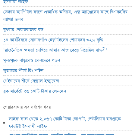
ইসলামী লাইফ
ভেঞ্চার ক্যাপিটাল ফান্ডে একাধিক অনিয়ম, এক্স অ্যাঞ্জেলের কাছে বিএসইসির
ব্যাখ্যা তলব
বুধবার শেয়ারবাজার বন্ধ
১৪ কার্যদিবসে সোনারগাঁও টেক্সটাইলের শেয়ারদর ৩২% বৃদ্ধি
‘রাজনৈতিক ক্ষমতা দেখিয়ে আমার কাজ কেড়ে নিয়েছিল বান্ধবী’
মূল্যসূচক বাড়লেও লেনদেনে পতন
লুজারের শীর্ষে রিং-শাইন
গেইনারের শীর্ষে সেন্ট্রাল ইন্স্যুরেন্স
ব্লক মার্কেটে ৩৬ কোটি টাকার লেনদেন
বৃহস্পতিবার পদ্মা ইসলামী লাইফ ইন্স্যুরেন্সের লেনদেন বন্ধ
শেয়ারবাজার এর সর্বশেষ খবর
বৃহস্পতিবার লেনদেনে ফিরবে ইউসিবি
লাইফ ফান্ড থেকে ২,৩৬৭ কোটি টাকা লোপাট, দেউলিয়ার দ্বারপ্রান্তে
লেনদেনের শীর্ষে একমি পেস্টিসাইডস
ফারইস্ট ইসলামী লাইফ
মেঘনা পেট্রোলিয়ামের চেয়ারম্যান হলেন ড. এম. তামিম