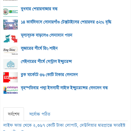
বুধবার শেয়ারবাজার বন্ধ
১৪ কার্যদিবসে সোনারগাঁও টেক্সটাইলের শেয়ারদর ৩২% বৃদ্ধি
মূল্যসূচক বাড়লেও লেনদেনে পতন
লুজারের শীর্ষে রিং-শাইন
গেইনারের শীর্ষে সেন্ট্রাল ইন্স্যুরেন্স
ব্লক মার্কেটে ৩৬ কোটি টাকার লেনদেন
বৃহস্পতিবার পদ্মা ইসলামী লাইফ ইন্স্যুরেন্সের লেনদেন বন্ধ
সর্বশেষ
সর্বোচ্চ পঠিত
লাইফ ফান্ড থেকে ২,৩৬৭ কোটি টাকা লোপাট, দেউলিয়ার দ্বারপ্রান্তে ফারইস্ট