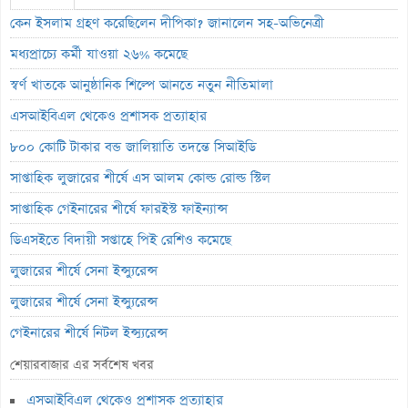
কেন ইসলাম গ্রহণ করেছিলেন দীপিকা? জানালেন সহ-অভিনেত্রী
মধ্যপ্রাচ্যে কর্মী যাওয়া ২৬% কমেছে
স্বর্ণ খাতকে আনুষ্ঠানিক শিল্পে আনতে নতুন নীতিমালা
এসআইবিএল থেকেও প্রশাসক প্রত্যাহার
৮০০ কোটি টাকার বন্ড জালিয়াতি তদন্তে সিআইডি
সাপ্তাহিক লুজারের শীর্ষে এস আলম কোল্ড রোল্ড স্টিল
সাপ্তাহিক গেইনারের শীর্ষে ফারইস্ট ফাইন্যান্স
ডিএসইতে বিদায়ী সপ্তাহে পিই রেশিও কমেছে
লুজারের শীর্ষে সেনা ইন্স্যুরেন্স
লুজারের শীর্ষে সেনা ইন্স্যুরেন্স
গেইনারের শীর্ষে নিটল ইন্স্যুরেন্স
এসবিএসি ব্যাংকের পরিচালক ১.৮০ কোটি শেয়ার বেচবে
শেয়ারবাজার এর সর্বশেষ খবর
জুলাই কনসার্টে হাসানের মুখে আঘাত করল পানির বোতল
এসআইবিএল থেকেও প্রশাসক প্রত্যাহার