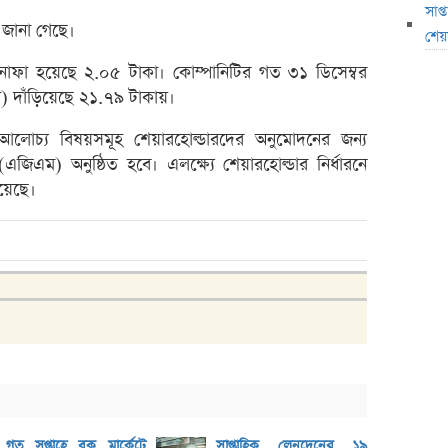
মধ্যপ্
সাপ
য জানা গেছে।
স্বর্ণ
শেয়
এসআইব
মুনাফা হয়েছে ২.০৫ টাকা। কোম্পানিটির গত ৩১ ডিসেম্বর
স) দাঁড়িয়েছে ২১.৭৯ টাকায়।
৮০০ ক
সাপ্তা
ান্য আলোচ্য বিষয়সমূহ শেয়ারহোল্ডারদের অনুমোদনের জন্য
জিএম) অনুষ্ঠিত হবে। এলক্ষ্যে শেয়ারহোল্ডার নির্ধারনে
সাপ্তা
হয়েছে।
ডিএসই
লুজারের
লুজারের
গেইনার
এসবিএ
বেচবে
জুলাই
বোত
গত সপ্তাহে ব্লক মার্কেটে
সাপ্তাহিক লেনদেনের ১৯