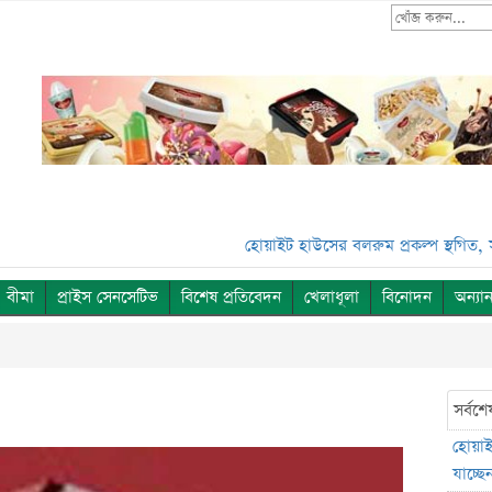
হোয়াইট হাউসের বলরুম প্রকল্প স্থগিত, সুপ্রিম কোর
বীমা
প্রাইস সেনসেটিভ
বিশেষ প্রতিবেদন
খেলাধূলা
বিনোদন
অন্যান
সর্বশে
হোয়াইট
যাচ্ছেন