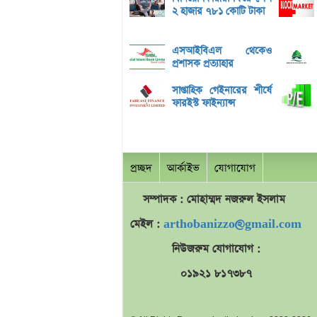
২ হাজার ৭৮১ কোটি টাকা
এসআইবিএল থেকেও
প্রশাসক প্রত্যাহার
সাপ্তাহিক গেইনারের শীর্ষে
ফারইস্ট ফাইন্যান্স
প্রচ্ছদ
আর্কাইভ
যোগাযোগ
সম্পাদক : মোহাম্মদ
নজরুল
ইসলাম
মেইল :
arthobanizzo@gmail.com
নিউজরুম যোগাযোগ :
০১৯২১ ৮১৭৩৮৭