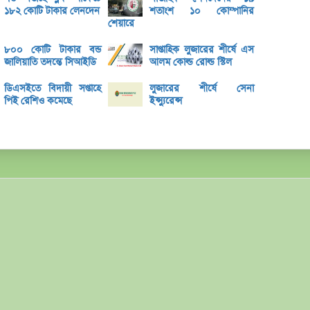
বক্স অ
১৮২ কোটি টাকার লেনদেন
শতাংশ ১০ কোম্পানির
শেয়ারে
ভরিতে 
৮০০ কোটি টাকার বন্ড
সাপ্তাহিক লুজারের শীর্ষে এস
শেয়ার
জালিয়াতি তদন্তে সিআইডি
আলম কোল্ড রোল্ড স্টিল
ব্লক 
ডিএসইতে বিদায়ী সপ্তাহে
লুজারের শীর্ষে সেনা
লেনদেনে
পিই রেশিও কমেছে
ইন্স্যুরেন্স
মেঘনা 
ব্যাং
এস.আ
পর্তুগ
রেনাট
জিবিবি
ন্যাশ
লেনদে
জুলাই