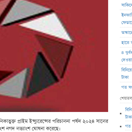
সাকিবে
ইনফান
ফেডা
অস্কার
হাতে 
৪ দুর্
দেওয়া
বিনিয়
টাকা
গত সপ
সাপ্ত
শেয়ারব
শেয়ার
বিন
কেন ই
টাক
কাভুক্ত প্রাইম ইন্স্যুরেন্সের পরিচালনা পর্ষদ ২০২৪ সালের
অভিনেত
গত 
াংশ নগদ লভ্যাংশ ঘোষনা করেছে।