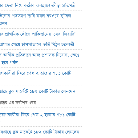
র ফেরা নিয়ে কঠোর অবস্থানে ক্রীড়া প্রতিমন্ত্রী
্তিনোর পদত্যাগ দাবি করল নরওয়ে ফুটবল
রেশন
ের প্রাথমিক দৌড়ে পাকিস্তানের ‘মেরা লিয়ারি’
আঘাত পেয়ে হাসপাতালে ভর্তি মিঠুন চক্রবর্তী
বল আর্থিক প্রতিষ্ঠানে আজ প্রশাসক নিয়োগ, ভেঙে
 হবে পর্ষদ
োগকারীরা ফিরে পেল ২ হাজার ৭৮১ কোটি
্তাহে ব্লক মার্কেটে ১৮২ কোটি টাকার লেনদেন
াহিক লেনদেনের ১৯ শতাংশ ১০ কোম্পানির
াজার এর সর্বশেষ খবর
ে
িয়োগকারীরা ফিরে পেল ২ হাজার ৭৮১ কোটি
সলাম গ্রহণ করেছিলেন দীপিকা? জানালেন সহ-
া
্রী
সপ্তাহে ব্লক মার্কেটে ১৮২ কোটি টাকার লেনদেন