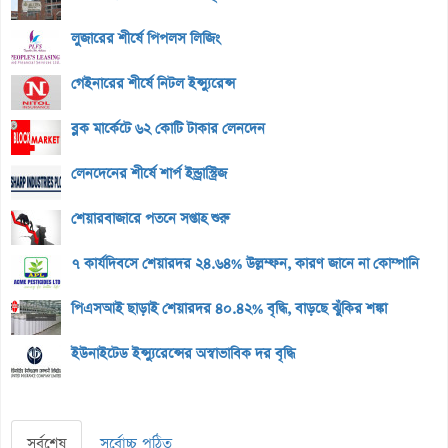
লুজারের শীর্ষে পিপলস লিজিং
গেইনারের শীর্ষে নিটল ইন্স্যুরেন্স
ব্লক মার্কেটে ৬২ কোটি টাকার লেনদেন
লেনদেনের শীর্ষে শার্প ইন্ড্রাস্ট্রিজ
শেয়ারবাজারে পতনে সপ্তাহ শুরু
৭ কার্যদিবসে শেয়ারদর ২৪.৬৪% উল্লম্ফন, কারণ জানে না কোম্পানি
পিএসআই ছাড়াই শেয়ারদর ৪০.৪২% বৃদ্ধি, বাড়ছে ঝুঁকির শঙ্কা
ইউনাইটেড ইন্স্যুরেন্সের অস্বাভাবিক দর বৃদ্ধি
সর্বশেষ
সর্বোচ্চ পঠিত