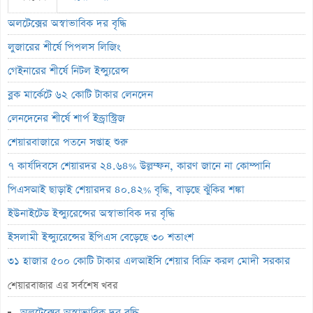
অলটেক্সের অস্বাভাবিক দর বৃদ্ধি
লুজারের শীর্ষে পিপলস লিজিং
গেইনারের শীর্ষে নিটল ইন্স্যুরেন্স
ব্লক মার্কেটে ৬২ কোটি টাকার লেনদেন
লেনদেনের শীর্ষে শার্প ইন্ড্রাস্ট্রিজ
শেয়ারবাজারে পতনে সপ্তাহ শুরু
৭ কার্যদিবসে শেয়ারদর ২৪.৬৪% উল্লম্ফন, কারণ জানে না কোম্পানি
পিএসআই ছাড়াই শেয়ারদর ৪০.৪২% বৃদ্ধি, বাড়ছে ঝুঁকির শঙ্কা
ইউনাইটেড ইন্স্যুরেন্সের অস্বাভাবিক দর বৃদ্ধি
ইসলামী ইন্স্যুরেন্সের ইপিএস বেড়েছে ৩০ শতাংশ
৩১ হাজার ৫০০ কোটি টাকার এলআইসি শেয়ার বিক্রি করল মোদী সরকার
ঋণের জট কাটলেও নতুন জাহাজ পেতে আরও তিন বছর, বহরে এখনো মাত্র
শেয়ারবাজার এর সর্বশেষ খবর
৭ জাহাজ
অলটেক্সের অস্বাভাবিক দর বৃদ্ধি