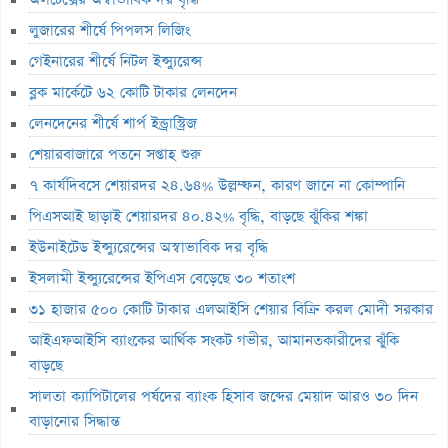
গ্যাসসংকটে বিদেশি ক্রেতাদের উদ্বেগ, ঝুঁকিতে নতুন রপ্তানি আদেশ
লুজারের শীর্ষে পিপলস লিজিং
আইএফআইসি ব্যাংকের আর্থিক সংকট গভীর, আমানতকারীদের ঝুঁকি বাড়ছে
গেইনারের শীর্ষে নিটল ইন্স্যুরেন্স
সালতা ক্যাপিটালের পর্ষদের ব্যাংক হিসাব জব্দের মেয়াদ আরও ৩০ দিন
ব্লক মার্কেটে ৬২ কোটি টাকার লেনদেন
বাড়ানোর সিদ্ধান্ত
লেনদেনের শীর্ষে শার্প ইন্ড্রাস্ট্রিজ
হোয়াইট হাউসের বলরুম প্রকল্প স্থগিত, সুপ্রিম কোর্টে যাচ্ছেন ট্রাম্প
শেয়ারবাজারে পতনে সপ্তাহ শুরু
সাকিবের ফেরা নিয়ে কঠোর অবস্থানে ক্রীড়া প্রতিমন্ত্রী
৭ কার্যদিবসে শেয়ারদর ২৪.৬৪% উল্লম্ফন, কারণ জানে না কোম্পানি
ইনফান্তিনোর পদত্যাগ দাবি করল নরওয়ে ফুটবল ফেডারেশন
পিএসআই ছাড়াই শেয়ারদর ৪০.৪২% বৃদ্ধি, বাড়ছে ঝুঁকির শঙ্কা
অস্কারের প্রাথমিক দৌড়ে পাকিস্তানের ‘মেরা লিয়ারি’
ইউনাইটেড ইন্স্যুরেন্সের অস্বাভাবিক দর বৃদ্ধি
ইসলামী ইন্স্যুরেন্সের ইপিএস বেড়েছে ৩০ শতাংশ
হাতে আঘাত পেয়ে হাসপাতালে ভর্তি মিঠুন চক্রবর্তী
৩১ হাজার ৫০০ কোটি টাকার এলআইসি শেয়ার বিক্রি করল মোদী সরকার
৪ দুর্বল আর্থিক প্রতিষ্ঠানে আজ প্রশাসক নিয়োগ, ভেঙে দেওয়া হবে পর্ষদ
আইএফআইসি ব্যাংকের আর্থিক সংকট গভীর, আমানতকারীদের ঝুঁকি
বিনিয়োগকারীরা ফিরে পেল ২ হাজার ৭৮১ কোটি টাকা
বাড়ছে
গত সপ্তাহে ব্লক মার্কেটে ১৮২ কোটি টাকার লেনদেন
সালতা ক্যাপিটালের পর্ষদের ব্যাংক হিসাব জব্দের মেয়াদ আরও ৩০ দিন
সাপ্তাহিক লেনদেনের ১৯ শতাংশ ১০ কোম্পানির শেয়ারে
বাড়ানোর সিদ্ধান্ত