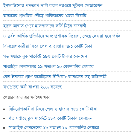
ইনফান্তিনোর পদত্যাগ দাবি করল নরওয়ে ফুটবল ফেডারেশন
অস্কারের প্রাথমিক দৌড়ে পাকিস্তানের ‘মেরা লিয়ারি’
হাতে আঘাত পেয়ে হাসপাতালে ভর্তি মিঠুন চক্রবর্তী
৪ দুর্বল আর্থিক প্রতিষ্ঠানে আজ প্রশাসক নিয়োগ, ভেঙে দেওয়া হবে পর্ষদ
বিনিয়োগকারীরা ফিরে পেল ২ হাজার ৭৮১ কোটি টাকা
গত সপ্তাহে ব্লক মার্কেটে ১৮২ কোটি টাকার লেনদেন
সাপ্তাহিক লেনদেনের ১৯ শতাংশ ১০ কোম্পানির শেয়ারে
কেন ইসলাম গ্রহণ করেছিলেন দীপিকা? জানালেন সহ-অভিনেত্রী
মধ্যপ্রাচ্যে কর্মী যাওয়া ২৬% কমেছে
স্বর্ণ খাতকে আনুষ্ঠানিক শিল্পে আনতে নতুন নীতিমালা
শেয়ারবাজার এর সর্বশেষ খবর
এসআইবিএল থেকেও প্রশাসক প্রত্যাহার
বিনিয়োগকারীরা ফিরে পেল ২ হাজার ৭৮১ কোটি টাকা
৮০০ কোটি টাকার বন্ড জালিয়াতি তদন্তে সিআইডি
গত সপ্তাহে ব্লক মার্কেটে ১৮২ কোটি টাকার লেনদেন
সাপ্তাহিক লুজারের শীর্ষে এস আলম কোল্ড রোল্ড স্টিল
সাপ্তাহিক লেনদেনের ১৯ শতাংশ ১০ কোম্পানির শেয়ারে