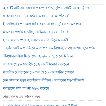
হোয়াইট হাউসের বলরুম প্রকল্প স্থগিত, সুপ্রিম কোর্টে যাচ্ছেন ট্রাম্প
সাকিবের ফেরা নিয়ে কঠোর অবস্থানে ক্রীড়া প্রতিমন্ত্রী
ইনফান্তিনোর পদত্যাগ দাবি করল নরওয়ে ফুটবল ফেডারেশন
অস্কারের প্রাথমিক দৌড়ে পাকিস্তানের ‘মেরা লিয়ারি’
হাতে আঘাত পেয়ে হাসপাতালে ভর্তি মিঠুন চক্রবর্তী
৪ দুর্বল আর্থিক প্রতিষ্ঠানে আজ প্রশাসক নিয়োগ, ভেঙে দেওয়া হবে পর্ষদ
বিনিয়োগকারীরা ফিরে পেল ২ হাজার ৭৮১ কোটি টাকা
গত সপ্তাহে ব্লক মার্কেটে ১৮২ কোটি টাকার লেনদেন
সাপ্তাহিক লেনদেনের ১৯ শতাংশ ১০ কোম্পানির শেয়ারে
কেন ইসলাম গ্রহণ করেছিলেন দীপিকা? জানালেন সহ-অভিনেত্রী
মধ্যপ্রাচ্যে কর্মী যাওয়া ২৬% কমেছে
স্বর্ণ খাতকে আনুষ্ঠানিক শিল্পে আনতে নতুন নীতিমালা
শেয়ারবাজার এর সর্বশেষ খবর
এসআইবিএল থেকেও প্রশাসক প্রত্যাহার
বিনিয়োগকারীরা ফিরে পেল ২ হাজার ৭৮১ কোটি টাকা