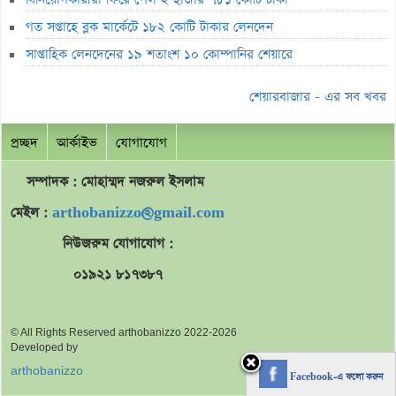
৮০০ কোটি টাকার বন্ড জালিয়াতি তদন্তে সিআইডি
গত সপ্তাহে ব্লক মার্কেটে ১৮২ কোটি টাকার লেনদেন
সাপ্তাহিক লুজারের শীর্ষে এস আলম কোল্ড রোল্ড স্টিল
সাপ্তাহিক লেনদেনের ১৯ শতাংশ ১০ কোম্পানির শেয়ারে
সাপ্তাহিক গেইনারের শীর্ষে ফারইস্ট ফাইন্যান্স
শেয়ারবাজার - এর সব খবর
ডিএসইতে বিদায়ী সপ্তাহে পিই রেশিও কমেছে
প্রচ্ছদ
আর্কাইভ
যোগাযোগ
লুজারের শীর্ষে সেনা ইন্স্যুরেন্স
লুজারের শীর্ষে সেনা ইন্স্যুরেন্স
সম্পাদক : মোহাম্মদ
নজরুল
ইসলাম
গেইনারের শীর্ষে নিটল ইন্স্যুরেন্স
মেইল :
arthobanizzo@gmail.com
এসবিএসি ব্যাংকের পরিচালক ১.৮০ কোটি শেয়ার বেচবে
নিউজরুম যোগাযোগ :
জুলাই কনসার্টে হাসানের মুখে আঘাত করল পানির বোতল
০১৯২১ ৮১৭৩৮৭
বক্স অফিসে শীর্ষে নতুন ‘স্পাইডার-ম্যান’
ভরিতে প্রায় ১০ হাজার টাকা বাড়ল স্বর্ণের দাম
© All Rights Reserved arthobanizzo 2022-2026
Developed by
শেয়ারবাজারে পতন
arthobanizzo
Facebook-এ ফলো করুন
ব্লক মার্কেটে ৬০ কোটি টাকার লেনদেন