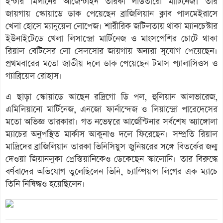
ইন্টার মিলানের আর্জেন্টাইন তারকা লাউতারো মার্টিনেজ। তার
জায়গায় স্কোয়াডে ডাক পেয়েছেন ব্রাজিলিয়ান ক্লাব পালমেইরাসে
খেলা হোসে ম্যানুয়েল লোপেজ। শারীরিক জটিলতায় থাকা ম্যানচেস্টার
ইউনাইটেডে খেলা লিসান্দ্রো মার্টিনেজ ও মাংসপেশির চোটে থাকা
রিয়াল বেটিসের লো সেলসোর জায়গায় অন্যরা সুযোগ পেয়েছেন।
প্রথমবারের মতো জাতীয় দলে ডাক পেয়েছেন টমাস প্যালাসিওস ও
গ্যাব্রিয়েল রোহাস।
এ ছাড়া স্কোয়াডে আছেন রদ্রিগো ডি পল, হুলিয়ান আলভারেজ,
এমিলিয়ানো মার্টিনেজ, এনজো ফার্নান্দেজ ও লিয়ান্দ্রো পারেদেসের
মতো অভিজ্ঞ তারকারা। গত নভেম্বরে আর্জেন্টিনার সর্বশেষ অ্যাঙ্গোলা
ম্যাচের অনুপস্থিত মার্কাস আকুনাও দলে ফিরেছেন। সম্প্রতি রিয়াল
মাদ্রিদের ব্রাজিলিয়ান তারকা ভিনিসিয়ুস জুনিয়রের সঙ্গে বিতর্কের জন্ম
দেওয়া জিয়ানলুকা প্রেস্তিয়ানিকেও ডেকেছেন স্কালোনি। তার বিরুদ্ধে
বর্ণবাদের অভিযোগ তুলেছিলেন ভিনি, চ্যাম্পিয়ন্স লিগের এক ম্যাচে
তিনি নিষিদ্ধও হয়েছিলেন।