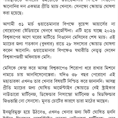
স্কালোনির দল একমাত্র প্রীতি ম্যাচ খেলবে। সেলক্ষ্যে স্কোয়াড ঘোষণা
করা হয়েছে।
আগামী ৩১ মার্চ গুয়াতেমালার বিপক্ষে বুয়েন্স আয়ার্সের লা
বোম্বোনেরা স্টেডিয়ামে খেলবে আর্জেন্টিনা। এটি হতে যাচ্ছে ২০২৬
বিশ্বকাপের আগে ঘরের মাটিতে লিওনেল মেসিদের শেষ ম্যাচ। এই
ম্যাচের জন্য গতকাল (বুধবার) রাতে ২৮ সদস্যের স্কোয়াড ঘোষণা
করেন স্কালোনি। গুয়াতেমালার বিপক্ষেও যথারীতি নেতৃত্ব দেবেন
বিশ্বকাপজয়ী অধিনায়ক মেসি।
মেসিকে কেন্দ্র করে আসন্ন বিশ্বকাপেও শিরোপা ধরে রাখার মিশনে
নামতে চায় আলবিসেলেস্তেরা। যদিও ৩৮ বছর পেরোনো এই
মহাতারকা এখনও তার খেলার বিষয়টি নিশ্চিত করে জানাননি। আসন্ন
প্রীতি ম্যাচের জন্য ঘোষিত আর্জেন্টাইন স্কোয়াডে নেই স্ট্রাইকার
লাউতারো মার্টিনেজ, ডিফেন্ডার লিসান্দ্রো মার্টিনেজ ও মিডফিল্ডার
জিওভান্নি লো সেলসো। মূলত চোটের কারণে তারা মাঠের আছেন।
ইনজুরিমুক্ত হয়ে উঠলেও, এখনও খেলার জন্য ফিট ঘোষিত হননি