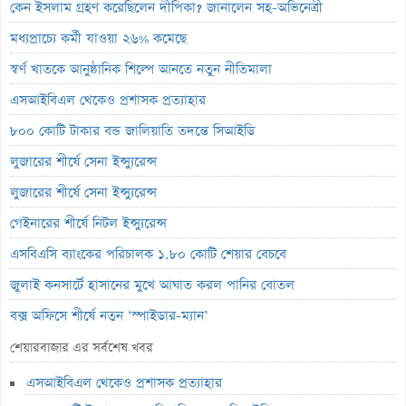
কেন ইসলাম গ্রহণ করেছিলেন দীপিকা? জানালেন সহ-অভিনেত্রী
মধ্যপ্রাচ্যে কর্মী যাওয়া ২৬% কমেছে
স্বর্ণ খাতকে আনুষ্ঠানিক শিল্পে আনতে নতুন নীতিমালা
এসআইবিএল থেকেও প্রশাসক প্রত্যাহার
৮০০ কোটি টাকার বন্ড জালিয়াতি তদন্তে সিআইডি
লুজারের শীর্ষে সেনা ইন্স্যুরেন্স
লুজারের শীর্ষে সেনা ইন্স্যুরেন্স
গেইনারের শীর্ষে নিটল ইন্স্যুরেন্স
এসবিএসি ব্যাংকের পরিচালক ১.৮০ কোটি শেয়ার বেচবে
জুলাই কনসার্টে হাসানের মুখে আঘাত করল পানির বোতল
বক্স অফিসে শীর্ষে নতুন ‘স্পাইডার-ম্যান’
ভরিতে প্রায় ১০ হাজার টাকা বাড়ল স্বর্ণের দাম
শেয়ারবাজার এর সর্বশেষ খবর
শেয়ারবাজারে পতন
এসআইবিএল থেকেও প্রশাসক প্রত্যাহার