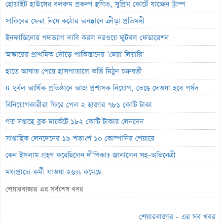
হোয়াইট হাউসের বলরুম প্রকল্প স্থগিত, সুপ্রিম কোর্টে যাচ্ছেন ট্রাম্প
সাকিবের ফেরা নিয়ে কঠোর অবস্থানে ক্রীড়া প্রতিমন্ত্রী
ইনফান্তিনোর পদত্যাগ দাবি করল নরওয়ে ফুটবল ফেডারেশন
অস্কারের প্রাথমিক দৌড়ে পাকিস্তানের ‘মেরা লিয়ারি’
হাতে আঘাত পেয়ে হাসপাতালে ভর্তি মিঠুন চক্রবর্তী
৪ দুর্বল আর্থিক প্রতিষ্ঠানে আজ প্রশাসক নিয়োগ, ভেঙে দেওয়া হবে পর্ষদ
বিনিয়োগকারীরা ফিরে পেল ২ হাজার ৭৮১ কোটি টাকা
গত সপ্তাহে ব্লক মার্কেটে ১৮২ কোটি টাকার লেনদেন
সাপ্তাহিক লেনদেনের ১৯ শতাংশ ১০ কোম্পানির শেয়ারে
কেন ইসলাম গ্রহণ করেছিলেন দীপিকা? জানালেন সহ-অভিনেত্রী
মধ্যপ্রাচ্যে কর্মী যাওয়া ২৬% কমেছে
স্বর্ণ খাতকে আনুষ্ঠানিক শিল্পে আনতে নতুন নীতিমালা
শেয়ারবাজার এর সর্বশেষ খবর
এসআইবিএল থেকেও প্রশাসক প্রত্যাহার
শেয়ারবাজার - এর সব খবর