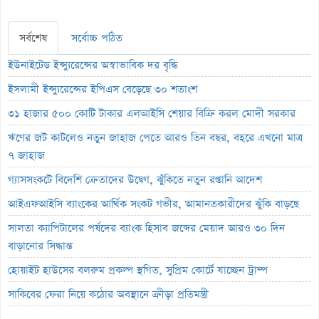
সর্বশেষ
সর্বোচ্চ পঠিত
ইউনাইটেড ইন্স্যুরেন্সের অস্বাভাবিক দর বৃদ্ধি
ইসলামী ইন্স্যুরেন্সের ইপিএস বেড়েছে ৩০ শতাংশ
৩১ হাজার ৫০০ কোটি টাকার এলআইসি শেয়ার বিক্রি করল মোদী সরকার
ঋণের জট কাটলেও নতুন জাহাজ পেতে আরও তিন বছর, বহরে এখনো মাত্র
৭ জাহাজ
গ্যাসসংকটে বিদেশি ক্রেতাদের উদ্বেগ, ঝুঁকিতে নতুন রপ্তানি আদেশ
আইএফআইসি ব্যাংকের আর্থিক সংকট গভীর, আমানতকারীদের ঝুঁকি বাড়ছে
সালতা ক্যাপিটালের পর্ষদের ব্যাংক হিসাব জব্দের মেয়াদ আরও ৩০ দিন
বাড়ানোর সিদ্ধান্ত
হোয়াইট হাউসের বলরুম প্রকল্প স্থগিত, সুপ্রিম কোর্টে যাচ্ছেন ট্রাম্প
সাকিবের ফেরা নিয়ে কঠোর অবস্থানে ক্রীড়া প্রতিমন্ত্রী
ইনফান্তিনোর পদত্যাগ দাবি করল নরওয়ে ফুটবল ফেডারেশন