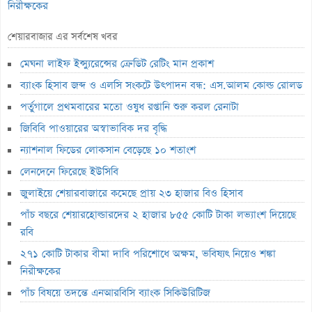
নিরীক্ষকের
পাঁচ বিষয়ে তদন্তে এনআরবিসি ব্যাংক সিকিউরিটিজ
শেয়ারবাজার এর সর্বশেষ খবর
লাইফ ফান্ড থেকে ২,৩৬৭ কোটি টাকা লোপাট, দেউলিয়ার দ্বারপ্রান্তে ফারইস্ট
মেঘনা লাইফ ইন্স্যুরেন্সের ক্রেডিট রেটিং মান প্রকাশ
ইসলামী লাইফ
ব্যাংক হিসাব জব্দ ও এলসি সংকটে উৎপাদন বন্ধ: এস.আলম কোল্ড রোলড
ভেঞ্চার ক্যাপিটাল ফান্ডে একাধিক অনিয়ম, এক্স অ্যাঞ্জেলের কাছে বিএসইসির
পর্তুগালে প্রথমবারের মতো ওষুধ রপ্তানি শুরু করল রেনাটা
ব্যাখ্যা তলব
জিবিবি পাওয়ারের অস্বাভাবিক দর বৃদ্ধি
বুধবার শেয়ারবাজার বন্ধ
ন্যাশনাল ফিডের লোকসান বেড়েছে ১০ শতাংশ
১৪ কার্যদিবসে সোনারগাঁও টেক্সটাইলের শেয়ারদর ৩২% বৃদ্ধি
লেনদেনে ফিরেছে ইউসিবি
‘রাজনৈতিক ক্ষমতা দেখিয়ে আমার কাজ কেড়ে নিয়েছিল বান্ধবী’
জুলাইয়ে শেয়ারবাজারে কমেছে প্রায় ২৩ হাজার বিও হিসাব
মূল্যসূচক বাড়লেও লেনদেনে পতন
পাঁচ বছরে শেয়ারহোল্ডারদের ২ হাজার ৮৫৫ কোটি টাকা লভ্যাংশ দিয়েছে
লুজারের শীর্ষে রিং-শাইন
রবি
গেইনারের শীর্ষে সেন্ট্রাল ইন্স্যুরেন্স
২৭১ কোটি টাকার বীমা দাবি পরিশোধে অক্ষম, ভবিষ্যৎ নিয়েও শঙ্কা
নিরীক্ষকের
ব্লক মার্কেটে ৩৬ কোটি টাকার লেনদেন
পাঁচ বিষয়ে তদন্তে এনআরবিসি ব্যাংক সিকিউরিটিজ
বৃহস্পতিবার পদ্মা ইসলামী লাইফ ইন্স্যুরেন্সের লেনদেন বন্ধ