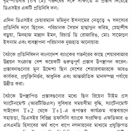
বৃহস্পতিবার (০৭ মে) গভর্নরের সঙ্গে সাক্ষাতে এ প্রস্তাব দিয়েছে
ডিএসইর একটি প্রতিনিধি দল।
এদিন ডিএসইর চেয়ারম্যান মমিনুল ইসলামের নেতৃত্বে ৭ সদস্যের
প্রতিনিধি দলে ছিলেন- পরিচালক সৈয়দ হাম্মাদুল করিম, স্নেহাশীষ
বড়ুয়া, মিনহাজ মান্নান ইমন, রিচার্ড ডি রোজারিও, মোঃ সাজেদুল
ইসলাম এবং ব্যবস্থাপনা পরিচালক নুজহাত আনোয়ার৷
বৈঠকে প্রতিনিধিদল বাংলাদেশ ব্যাংকের গভর্নরের কাছে শেয়ারবাজার
উন্নয়ন সংক্রান্ত বেশ কয়েকটি গুরুত্বপূর্ণ প্রস্তাব উপস্থাপন করেন।
প্রস্তাবনাগুলোর মূল উদ্দেশ্য ছিল দেশের শেয়ারবাজারকে আরও
কার্যকর, প্রযুক্তিনির্ভর, আধুনিক এবং আন্তর্জাতিক মানসম্পন্ন পর্যায়ে
উন্নীত করা।
বৈঠকে উপস্থাপিত প্রস্তাবগুলোর মধ্যে ছিল রিয়েল টাইম গ্রস
স্যাটেলমেন্ট (আরটিজিএস) সুবিধার সময়সীমা বৃদ্ধি, স্যাটেলমেন্ট
সাইকেল T+2 থেকে T+1-এ রূপান্তর কার্যক্রম বাস্তবায়নে
সহায়তা, ডিএসইর বিভিন্ন তফসিলি ব্যাংকে সংরক্ষিত এফডিআর ও
এসএনডি হিসাবের অর্থ ধাপে ধাপে নগদায়নের মাধ্যমে প্রযুক্তিগত