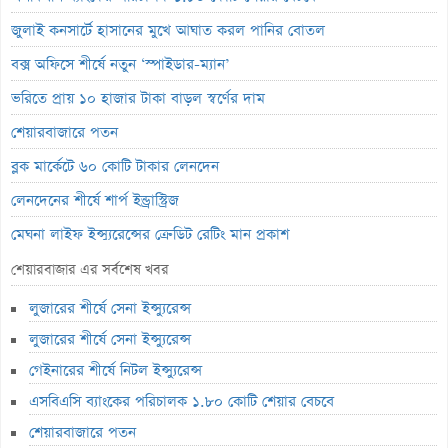
জুলাই কনসার্টে হাসানের মুখে আঘাত করল পানির বোতল
বক্স অফিসে শীর্ষে নতুন ‘স্পাইডার-ম্যান’
ভরিতে প্রায় ১০ হাজার টাকা বাড়ল স্বর্ণের দাম
শেয়ারবাজারে পতন
ব্লক মার্কেটে ৬০ কোটি টাকার লেনদেন
লেনদেনের শীর্ষে শার্প ইন্ড্রাস্ট্রিজ
মেঘনা লাইফ ইন্স্যুরেন্সের ক্রেডিট রেটিং মান প্রকাশ
ব্যাংক হিসাব জব্দ ও এলসি সংকটে উৎপাদন বন্ধ: এস.আলম কোল্ড রোলড
শেয়ারবাজার এর সর্বশেষ খবর
পর্তুগালে প্রথমবারের মতো ওষুধ রপ্তানি শুরু করল রেনাটা
লুজারের শীর্ষে সেনা ইন্স্যুরেন্স
জিবিবি পাওয়ারের অস্বাভাবিক দর বৃদ্ধি
লুজারের শীর্ষে সেনা ইন্স্যুরেন্স
ন্যাশনাল ফিডের লোকসান বেড়েছে ১০ শতাংশ
গেইনারের শীর্ষে নিটল ইন্স্যুরেন্স
এসবিএসি ব্যাংকের পরিচালক ১.৮০ কোটি শেয়ার বেচবে
লেনদেনে ফিরেছে ইউসিবি
শেয়ারবাজারে পতন
জুলাইয়ে শেয়ারবাজারে কমেছে প্রায় ২৩ হাজার বিও হিসাব