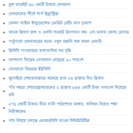
ব্লক মার্কেটে ৬০ কোটি টাকার লেনদেন
মাধুরীর কোটি টাকার সম্পত্তি বিক্রি
লেনদেনের শীর্ষে শার্প ইন্ড্রাস্ট্রিজ
পাঁচ বছরে শেয়ারহোল্ডারদের ২ হাজার ৮৫৫ কোটি টাকা লভ্যাংশ দিয়েছে রবি
মেঘনা লাইফ ইন্স্যুরেন্সের ক্রেডিট রেটিং মান প্রকাশ
২৭১ কোটি টাকার বীমা দাবি পরিশোধে অক্ষম, ভবিষ্যৎ নিয়েও শঙ্কা
ব্যাংক হিসাব জব্দ ও এলসি সংকটে উৎপাদন বন্ধ: এস.আলম কোল্ড রোলড
নিরীক্ষকের
পর্তুগালে প্রথমবারের মতো ওষুধ রপ্তানি শুরু করল রেনাটা
পাঁচ বিষয়ে তদন্তে এনআরবিসি ব্যাংক সিকিউরিটিজ
জিবিবি পাওয়ারের অস্বাভাবিক দর বৃদ্ধি
লাইফ ফান্ড থেকে ২,৩৬৭ কোটি টাকা লোপাট, দেউলিয়ার দ্বারপ্রান্তে ফারইস্ট
ন্যাশনাল ফিডের লোকসান বেড়েছে ১০ শতাংশ
ইসলামী লাইফ
লেনদেনে ফিরেছে ইউসিবি
ভেঞ্চার ক্যাপিটাল ফান্ডে একাধিক অনিয়ম, এক্স অ্যাঞ্জেলের কাছে বিএসইসির
জুলাইয়ে শেয়ারবাজারে কমেছে প্রায় ২৩ হাজার বিও হিসাব
ব্যাখ্যা তলব
পাঁচ বছরে শেয়ারহোল্ডারদের ২ হাজার ৮৫৫ কোটি টাকা লভ্যাংশ দিয়েছে
বুধবার শেয়ারবাজার বন্ধ
রবি
১৪ কার্যদিবসে সোনারগাঁও টেক্সটাইলের শেয়ারদর ৩২% বৃদ্ধি
২৭১ কোটি টাকার বীমা দাবি পরিশোধে অক্ষম, ভবিষ্যৎ নিয়েও শঙ্কা
‘রাজনৈতিক ক্ষমতা দেখিয়ে আমার কাজ কেড়ে নিয়েছিল বান্ধবী’
নিরীক্ষকের
মূল্যসূচক বাড়লেও লেনদেনে পতন
পাঁচ বিষয়ে তদন্তে এনআরবিসি ব্যাংক সিকিউরিটিজ
লুজারের শীর্ষে রিং-শাইন