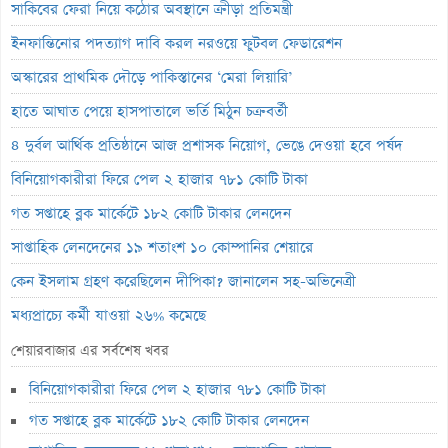
সাকিবের ফেরা নিয়ে কঠোর অবস্থানে ক্রীড়া প্রতিমন্ত্রী
ইনফান্তিনোর পদত্যাগ দাবি করল নরওয়ে ফুটবল ফেডারেশন
অস্কারের প্রাথমিক দৌড়ে পাকিস্তানের ‘মেরা লিয়ারি’
হাতে আঘাত পেয়ে হাসপাতালে ভর্তি মিঠুন চক্রবর্তী
৪ দুর্বল আর্থিক প্রতিষ্ঠানে আজ প্রশাসক নিয়োগ, ভেঙে দেওয়া হবে পর্ষদ
বিনিয়োগকারীরা ফিরে পেল ২ হাজার ৭৮১ কোটি টাকা
গত সপ্তাহে ব্লক মার্কেটে ১৮২ কোটি টাকার লেনদেন
সাপ্তাহিক লেনদেনের ১৯ শতাংশ ১০ কোম্পানির শেয়ারে
কেন ইসলাম গ্রহণ করেছিলেন দীপিকা? জানালেন সহ-অভিনেত্রী
মধ্যপ্রাচ্যে কর্মী যাওয়া ২৬% কমেছে
স্বর্ণ খাতকে আনুষ্ঠানিক শিল্পে আনতে নতুন নীতিমালা
শেয়ারবাজার এর সর্বশেষ খবর
এসআইবিএল থেকেও প্রশাসক প্রত্যাহার
বিনিয়োগকারীরা ফিরে পেল ২ হাজার ৭৮১ কোটি টাকা
৮০০ কোটি টাকার বন্ড জালিয়াতি তদন্তে সিআইডি
গত সপ্তাহে ব্লক মার্কেটে ১৮২ কোটি টাকার লেনদেন