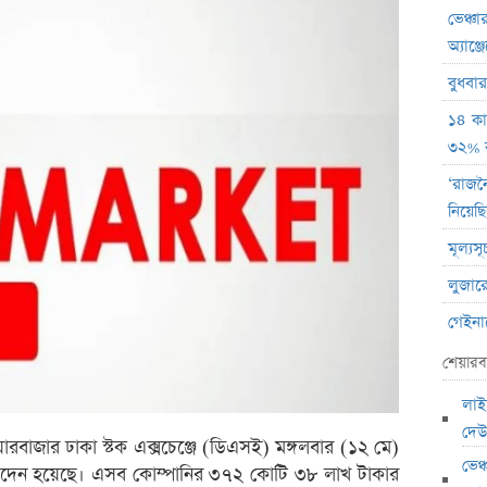
ভেঞ্চা
অ্যাঞ্
বুধবা
১৪ কা
৩২% বৃ
‘রাজন
নিয়েছি
মূল্য
লুজারে
গেইনারে
ব্লক 
শেয়ারব
বৃহস্প
লাই
লেনদে
দেউ
ারবাজার ঢাকা স্টক এক্সচেঞ্জে (ডিএসই) মঙ্গলবার (১২ মে)
বৃহস্
ভেঞ
 লেনদেন হয়েছে। এসব কোম্পানির ৩৭২ কোটি ৩৮ লাখ টাকার