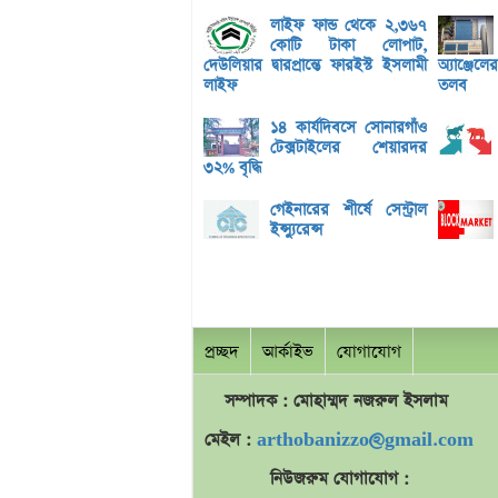
লাইফ ফান্ড থেকে ২,৩৬৭
কোটি টাকা লোপাট,
দেউলিয়ার দ্বারপ্রান্তে ফারইস্ট ইসলামী
অ্যাঞ্জেল
লাইফ
তলব
১৪ কার্যদিবসে সোনারগাঁও
টেক্সটাইলের শেয়ারদর
৩২% বৃদ্ধি
গেইনারের শীর্ষে সেন্ট্রাল
ইন্স্যুরেন্স
প্রচ্ছদ
আর্কাইভ
যোগাযোগ
সম্পাদক : মোহাম্মদ
নজরুল
ইসলাম
মেইল :
arthobanizzo@gmail.com
নিউজরুম যোগাযোগ :