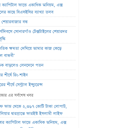
র ক্যাপিটাল ফান্ডে একাধিক অনিয়ম, এক্স
জেলের কাছে বিএসইসির ব্যাখ্যা তলব
র শেয়ারবাজার বন্ধ
র্যদিবসে সোনারগাঁও টেক্সটাইলের শেয়ারদর
দ্ধি
ৈতিক ক্ষমতা দেখিয়ে আমার কাজ কেড়ে
ল বান্ধবী’
সূচক বাড়লেও লেনদেনে পতন
র শীর্ষে রিং-শাইন
র শীর্ষে সেন্ট্রাল ইন্স্যুরেন্স
মার্কেটে ৩৬ কোটি টাকার লেনদেন
াজার এর সর্বশেষ খবর
তিবার পদ্মা ইসলামী লাইফ ইন্স্যুরেন্সের
ফ ফান্ড থেকে ২,৩৬৭ কোটি টাকা লোপাট,
ন বন্ধ
লিয়ার দ্বারপ্রান্তে ফারইস্ট ইসলামী লাইফ
পতিবার লেনদেনে ফিরবে ইউসিবি
্চার ক্যাপিটাল ফান্ডে একাধিক অনিয়ম, এক্স