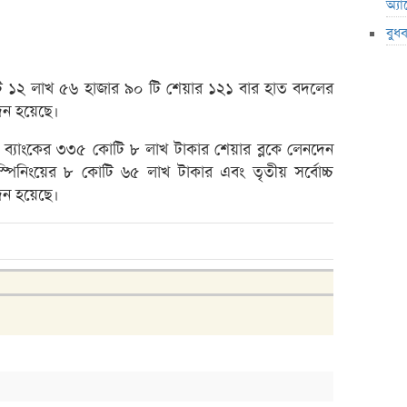
অ্য
লেনদে
বুধ
মেঘনা
তামিম
টি ১২ লাখ ৫৬ হাজার ৯০ টি শেয়ার ১২১ বার হাত বদলের
ইউসিব
েন হয়েছে।
বে-লি
যাক ব্যাংকের ৩৩৫ কোটি ৮ লাখ টাকার শেয়ার ব্লকে লেনদেন
অনুমো
 স্পিনিংয়ের ৮ কোটি ৬৫ লাখ টাকার এবং তৃতীয় সর্বোচ্চ
কর্ণফু
েন হয়েছে।
‘আমি 
মুনাফা
এক্সি
লুজারে
গেইনা
ব্লক 
পিএস