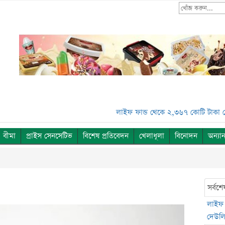
লাইফ ফান্ড থেকে ২,৩৬৭ কোটি টাকা লোপাট, দে
বীমা
প্রাইস সেনসেটিভ
বিশেষ প্রতিবেদন
খেলাধূলা
বিনোদন
অন্যান
সর্বশে
লাইফ 
দেউলিয়