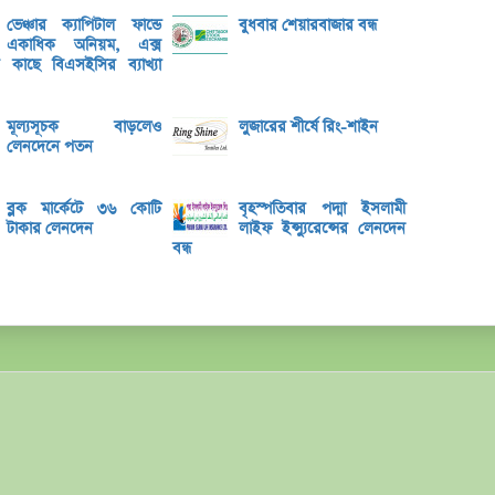
ভেঞ্চার ক্যাপিটাল ফান্ডে
বুধবার শেয়ারবাজার বন্ধ
শেয়ার
একাধিক অনিয়ম, এক্স
ের কাছে বিএসইসির ব্যাখ্যা
লেনদেনে
৫ কোম
মূল্যসূচক বাড়লেও
লুজারের শীর্ষে রিং-শাইন
বে-লি
লেনদেনে পতন
সাউথ-ই
ব্লক মার্কেটে ৩৬ কোটি
বৃহস্পতিবার পদ্মা ইসলামী
আগামী
টাকার লেনদেন
লাইফ ইন্স্যুরেন্সের লেনদেন
বন্ধ
ইসলামি
তৌফিক
বেতনে 
বাংলা
খেলাপি
ব্যাংক
রহিমা 
রজনীক