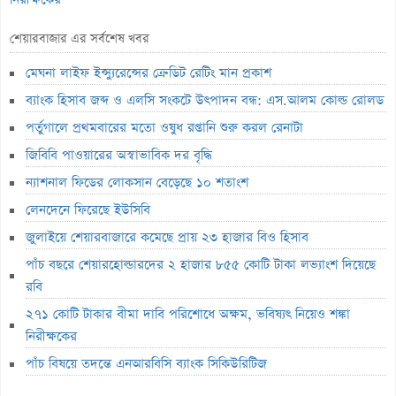
পাঁচ বিষয়ে তদন্তে এনআরবিসি ব্যাংক সিকিউরিটিজ
শেয়ারবাজার এর সর্বশেষ খবর
লাইফ ফান্ড থেকে ২,৩৬৭ কোটি টাকা লোপাট, দেউলিয়ার দ্বারপ্রান্তে ফারইস্ট
মেঘনা লাইফ ইন্স্যুরেন্সের ক্রেডিট রেটিং মান প্রকাশ
ইসলামী লাইফ
ব্যাংক হিসাব জব্দ ও এলসি সংকটে উৎপাদন বন্ধ: এস.আলম কোল্ড রোলড
ভেঞ্চার ক্যাপিটাল ফান্ডে একাধিক অনিয়ম, এক্স অ্যাঞ্জেলের কাছে বিএসইসির
পর্তুগালে প্রথমবারের মতো ওষুধ রপ্তানি শুরু করল রেনাটা
ব্যাখ্যা তলব
জিবিবি পাওয়ারের অস্বাভাবিক দর বৃদ্ধি
বুধবার শেয়ারবাজার বন্ধ
ন্যাশনাল ফিডের লোকসান বেড়েছে ১০ শতাংশ
১৪ কার্যদিবসে সোনারগাঁও টেক্সটাইলের শেয়ারদর ৩২% বৃদ্ধি
লেনদেনে ফিরেছে ইউসিবি
‘রাজনৈতিক ক্ষমতা দেখিয়ে আমার কাজ কেড়ে নিয়েছিল বান্ধবী’
জুলাইয়ে শেয়ারবাজারে কমেছে প্রায় ২৩ হাজার বিও হিসাব
মূল্যসূচক বাড়লেও লেনদেনে পতন
পাঁচ বছরে শেয়ারহোল্ডারদের ২ হাজার ৮৫৫ কোটি টাকা লভ্যাংশ দিয়েছে
লুজারের শীর্ষে রিং-শাইন
রবি
গেইনারের শীর্ষে সেন্ট্রাল ইন্স্যুরেন্স
২৭১ কোটি টাকার বীমা দাবি পরিশোধে অক্ষম, ভবিষ্যৎ নিয়েও শঙ্কা
নিরীক্ষকের
ব্লক মার্কেটে ৩৬ কোটি টাকার লেনদেন
পাঁচ বিষয়ে তদন্তে এনআরবিসি ব্যাংক সিকিউরিটিজ
বৃহস্পতিবার পদ্মা ইসলামী লাইফ ইন্স্যুরেন্সের লেনদেন বন্ধ