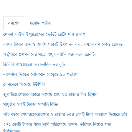
সর্বশেষ
সর্বোচ্চ পঠিত
মেঘনা লাইফ ইন্স্যুরেন্সের ক্রেডিট রেটিং মান প্রকাশ
ব্যাংক হিসাব জব্দ ও এলসি সংকটে উৎপাদন বন্ধ: এস.আলম কোল্ড রোলড
পর্তুগালে প্রথমবারের মতো ওষুধ রপ্তানি শুরু করল রেনাটা
জিবিবি পাওয়ারের অস্বাভাবিক দর বৃদ্ধি
ন্যাশনাল ফিডের লোকসান বেড়েছে ১০ শতাংশ
লেনদেনে ফিরেছে ইউসিবি
জুলাইয়ে শেয়ারবাজারে কমেছে প্রায় ২৩ হাজার বিও হিসাব
মাধুরীর কোটি টাকার সম্পত্তি বিক্রি
পাঁচ বছরে শেয়ারহোল্ডারদের ২ হাজার ৮৫৫ কোটি টাকা লভ্যাংশ দিয়েছে রবি
২৭১ কোটি টাকার বীমা দাবি পরিশোধে অক্ষম, ভবিষ্যৎ নিয়েও শঙ্কা
নিরীক্ষকের