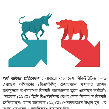
অর্থ বাণিজ্য প্রতিবেদক :
আবারো বাংলাদেশ সিকিউরিটিজ অ্যান্ড
এক্সচেঞ্জ কমিশনের (বিএসইসি) চেয়ারম্যান খন্দকার রাশেদ
মাকসুদকে অপসারণের বিষয়টি আলোচনায় তুলে এনেছেন অর্থমন্ত্রী।
সোমবার (১১ মে) তিনি বিএসইসিতে যোগ্য লোক নিয়োগের বিষয়টি
জানিয়েছেন। যাতে মঙ্গলবার (১২ মে) শেয়ারবাজারে উত্থান হয়। যে
উত্থান এরপরের ২ কার্যদিবসও অব্যাহত ছিল।