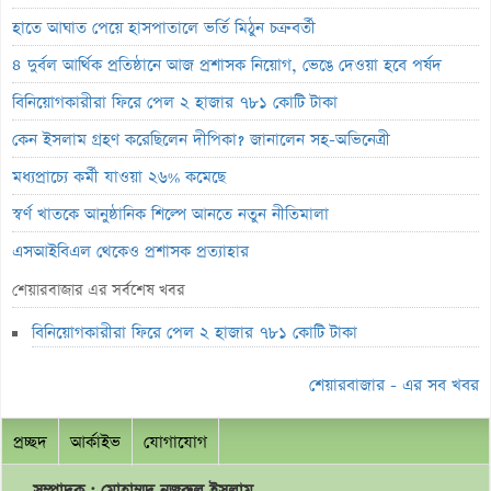
হাতে আঘাত পেয়ে হাসপাতালে ভর্তি মিঠুন চক্রবর্তী
৪ দুর্বল আর্থিক প্রতিষ্ঠানে আজ প্রশাসক নিয়োগ, ভেঙে দেওয়া হবে পর্ষদ
বিনিয়োগকারীরা ফিরে পেল ২ হাজার ৭৮১ কোটি টাকা
কেন ইসলাম গ্রহণ করেছিলেন দীপিকা? জানালেন সহ-অভিনেত্রী
মধ্যপ্রাচ্যে কর্মী যাওয়া ২৬% কমেছে
স্বর্ণ খাতকে আনুষ্ঠানিক শিল্পে আনতে নতুন নীতিমালা
এসআইবিএল থেকেও প্রশাসক প্রত্যাহার
৮০০ কোটি টাকার বন্ড জালিয়াতি তদন্তে সিআইডি
শেয়ারবাজার এর সর্বশেষ খবর
সাপ্তাহিক লুজারের শীর্ষে এস আলম কোল্ড রোল্ড স্টিল
বিনিয়োগকারীরা ফিরে পেল ২ হাজার ৭৮১ কোটি টাকা
সাপ্তাহিক গেইনারের শীর্ষে ফারইস্ট ফাইন্যান্স
শেয়ারবাজার - এর সব খবর
ডিএসইতে বিদায়ী সপ্তাহে পিই রেশিও কমেছে
লুজারের শীর্ষে সেনা ইন্স্যুরেন্স
প্রচ্ছদ
আর্কাইভ
যোগাযোগ
লুজারের শীর্ষে সেনা ইন্স্যুরেন্স
সম্পাদক : মোহাম্মদ
নজরুল
ইসলাম