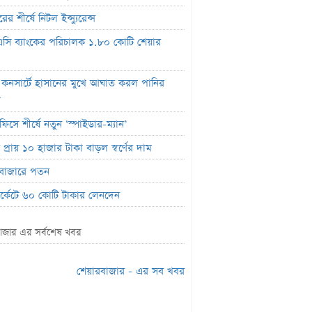
ের শীর্ষে নিটল ইন্স্যুরেন্স
সি ব্যাংকের পরিচালক ১.৮০ কোটি শেয়ার
 কনসার্টে হাসানের মুখে আঘাত করল পানির
ল
ফিসে শীর্ষে নতুন ‘স্পাইডার-ম্যান’
প্রায় ১০ হাজার টাকা বাড়ল স্বর্ণের দাম
বাজারে পতন
মার্কেটে ৬০ কোটি টাকার লেনদেন
র শীর্ষে শার্প ইন্ড্রাস্ট্রিজ
াজার এর সর্বশেষ খবর
লাইফ ইন্স্যুরেন্সের ক্রেডিট রেটিং মান প্রকাশ
ক হিসাব জব্দ ও এলসি সংকটে উৎপাদন বন্ধ:
শেয়ারবাজার - এর সব খবর
লম কোল্ড রোলড
ালে প্রথমবারের মতো ওষুধ রপ্তানি শুরু করল