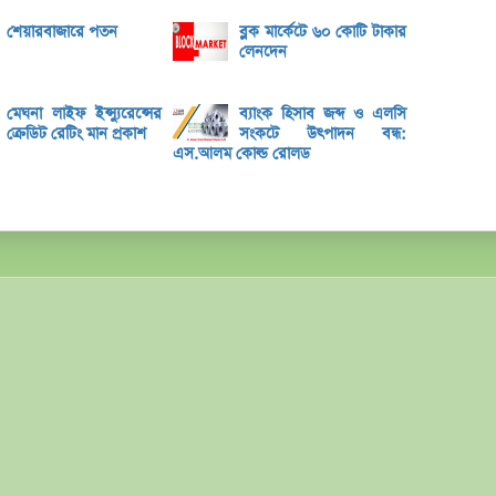
ভেঞ্চা
শেয়ারবাজারে পতন
ব্লক মার্কেটে ৬০ কোটি টাকার
অ্যাঞ্
লেনদেন
বুধবা
১৪ কা
মেঘনা লাইফ ইন্স্যুরেন্সের
ব্যাংক হিসাব জব্দ ও এলসি
ক্রেডিট রেটিং মান প্রকাশ
সংকটে উৎপাদন বন্ধ:
৩২% বৃ
এস.আলম কোল্ড রোলড
‘রাজন
নিয়েছি
মূল্য
লুজারে
গেইনারে
ব্লক 
বৃহস্প
লেনদে
বৃহস্