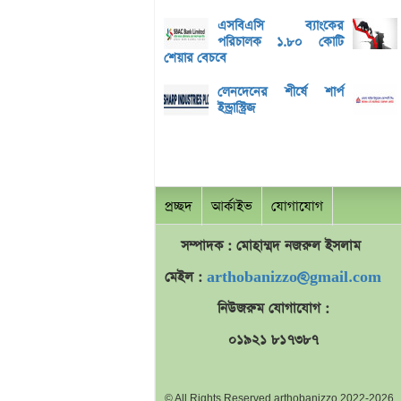
এসবিএসি ব্যাংকের
পরিচালক ১.৮০ কোটি
শেয়ার বেচবে
লেনদেনের শীর্ষে শার্প
ইন্ড্রাস্ট্রিজ
প্রচ্ছদ
আর্কাইভ
যোগাযোগ
সম্পাদক : মোহাম্মদ
নজরুল
ইসলাম
মেইল :
arthobanizzo@gmail.com
নিউজরুম যোগাযোগ :
০১৯২১ ৮১৭৩৮৭
© All Rights Reserved arthobanizzo 2022-2026