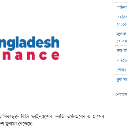
গেইনার
এসবিএ
বেচবে
জুলাই
বোত
বক্স অ
ভরিতে 
শেয়ার
ব্লক 
লেনদেনে
শেয়ারব
মেঘনা 
ব্যাং
এস.আ
লিকাভুক্ত বিডি ফাইন্যান্সের চলতি অর্থবছরের ৩ মাসের
ংশ মুনাফা বেড়েছে।
পর্তুগ