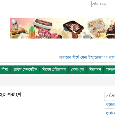
লুজারের শীর্ষে সেনা ইন্স্যুরেন্স***
লুজারের শীর
বীমা
প্রাইস সেনসেটিভ
বিশেষ প্রতিবেদন
খেলাধূলা
বিনোদন
অন্যান
 ১২০ শতাংশ
সর্বশে
লুজারের
লুজারের