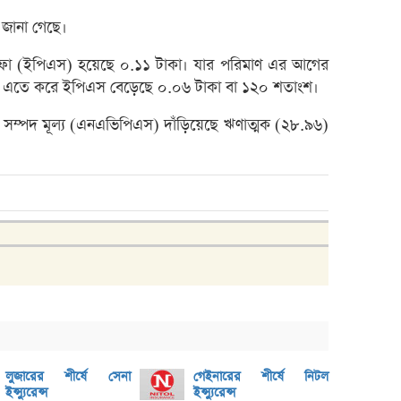
রেনাট
য জানা গেছে।
জিবিবি
 মুনাফা (ইপিএস) হয়েছে ০.১১ টাকা। যার পরিমাণ এর আগের
ন্যাশ
 এতে করে ইপিএস বেড়েছে ০.০৬ টাকা বা ১২০ শতাংশ।
লেনদে
িট সম্পদ মূল্য (এনএভিপিএস) দাঁড়িয়েছে ঋণাত্মক (২৮.৯৬)
জুলাই
হিসাব
মাধুরী
পাঁচ 
টাকা 
২৭১ ক
ভবিষ্য
পাঁচ 
লাইফ 
লুজারের শীর্ষে সেনা
গেইনারের শীর্ষে নিটল
দেউলিয়
ইন্স্যুরেন্স
ইন্স্যুরেন্স