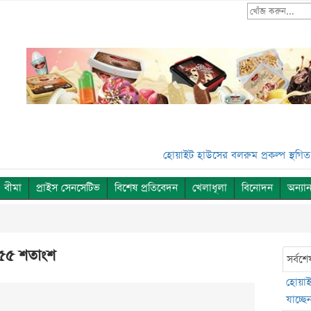
হোয়াইট হাউসের বলরুম প্রকল্প স্থগিত, সুপ্রিম ক
বীমা
প্রাইস সেনসেটিভ
বিশেষ প্রতিবেদন
খেলাধূলা
বিনোদন
অন্যান
ছে ৫৫ শতাংশ
সর্বশে
হোয়াইট
যাচ্ছেন