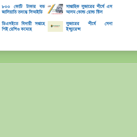
বক্স অ
৮০০ কোটি টাকার বন্ড
সাপ্তাহিক লুজারের শীর্ষে এস
জালিয়াতি তদন্তে সিআইডি
আলম কোল্ড রোল্ড স্টিল
ভরিতে 
শেয়ার
ডিএসইতে বিদায়ী সপ্তাহে
লুজারের শীর্ষে সেনা
পিই রেশিও কমেছে
ইন্স্যুরেন্স
ব্লক 
লেনদেনে
মেঘনা 
ব্যাং
এস.আ
পর্তুগ
রেনাট
জিবিবি
ন্যাশ
লেনদে
জুলাই