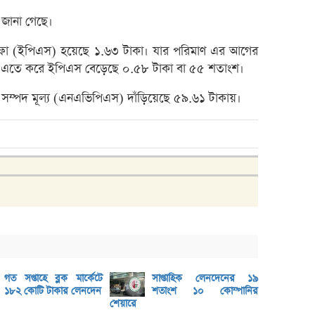
মধ্যপ্
য জানা গেছে।
স্বর্ণ
এসআইব
 মুনাফা (ইপিএস) হয়েছে ১.৬৩ টাকা। যার পরিমাণ এর আগের
 এতে করে ইপিএস বেড়েছে ০.৫৮ টাকা বা ৫৫ শতাংশ।
৮০০ ক
সাপ্তা
িট সম্পদ মূল্য (এনএভিপিএস) দাঁড়িয়েছে ৫৯.৬১ টাকায়।
সাপ্তা
ডিএসই
লুজারের
লুজারের
গেইনার
এসবিএ
বেচবে
গত সপ্তাহে ব্লক মার্কেটে
সাপ্তাহিক লেনদেনের ১৯
জুলাই
১৮২ কোটি টাকার লেনদেন
শতাংশ ১০ কোম্পানির
বোত
শেয়ারে