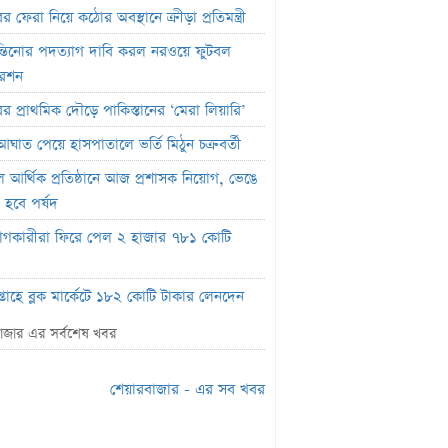
র ফেরা নিয়ে কঠোর অবস্থানে ক্রীড়া প্রতিমন্ত্রী
্তিনোর পদত্যাগ দাবি করল নরওয়ে ফুটবল
রেশন
ের প্রাথমিক দৌড়ে পাকিস্তানের ‘মেরা লিয়ারি’
আঘাত পেয়ে হাসপাতালে ভর্তি মিঠুন চক্রবর্তী
বল আর্থিক প্রতিষ্ঠানে আজ প্রশাসক নিয়োগ, ভেঙে
 হবে পর্ষদ
োগকারীরা ফিরে পেল ২ হাজার ৭৮১ কোটি
্তাহে ব্লক মার্কেটে ১৮২ কোটি টাকার লেনদেন
াহিক লেনদেনের ১৯ শতাংশ ১০ কোম্পানির
াজার এর সর্বশেষ খবর
ে
সলাম গ্রহণ করেছিলেন দীপিকা? জানালেন সহ-
শেয়ারবাজার - এর সব খবর
্রী