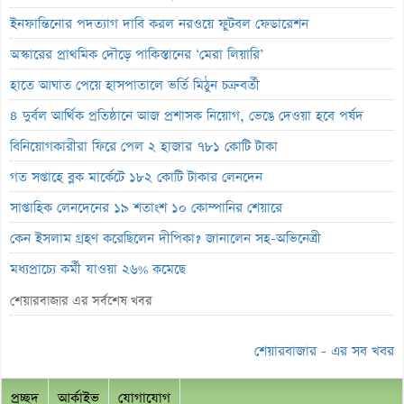
ইনফান্তিনোর পদত্যাগ দাবি করল নরওয়ে ফুটবল ফেডারেশন
অস্কারের প্রাথমিক দৌড়ে পাকিস্তানের ‘মেরা লিয়ারি’
হাতে আঘাত পেয়ে হাসপাতালে ভর্তি মিঠুন চক্রবর্তী
৪ দুর্বল আর্থিক প্রতিষ্ঠানে আজ প্রশাসক নিয়োগ, ভেঙে দেওয়া হবে পর্ষদ
বিনিয়োগকারীরা ফিরে পেল ২ হাজার ৭৮১ কোটি টাকা
গত সপ্তাহে ব্লক মার্কেটে ১৮২ কোটি টাকার লেনদেন
সাপ্তাহিক লেনদেনের ১৯ শতাংশ ১০ কোম্পানির শেয়ারে
কেন ইসলাম গ্রহণ করেছিলেন দীপিকা? জানালেন সহ-অভিনেত্রী
মধ্যপ্রাচ্যে কর্মী যাওয়া ২৬% কমেছে
স্বর্ণ খাতকে আনুষ্ঠানিক শিল্পে আনতে নতুন নীতিমালা
শেয়ারবাজার এর সর্বশেষ খবর
এসআইবিএল থেকেও প্রশাসক প্রত্যাহার
শেয়ারবাজার - এর সব খবর
৮০০ কোটি টাকার বন্ড জালিয়াতি তদন্তে সিআইডি
সাপ্তাহিক লুজারের শীর্ষে এস আলম কোল্ড রোল্ড স্টিল
প্রচ্ছদ
আর্কাইভ
যোগাযোগ