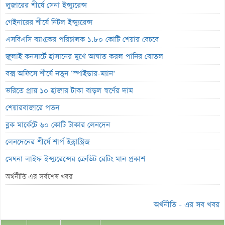
লুজারের শীর্ষে সেনা ইন্স্যুরেন্স
গেইনারের শীর্ষে নিটল ইন্স্যুরেন্স
এসবিএসি ব্যাংকের পরিচালক ১.৮০ কোটি শেয়ার বেচবে
জুলাই কনসার্টে হাসানের মুখে আঘাত করল পানির বোতল
বক্স অফিসে শীর্ষে নতুন ‘স্পাইডার-ম্যান’
ভরিতে প্রায় ১০ হাজার টাকা বাড়ল স্বর্ণের দাম
শেয়ারবাজারে পতন
ব্লক মার্কেটে ৬০ কোটি টাকার লেনদেন
লেনদেনের শীর্ষে শার্প ইন্ড্রাস্ট্রিজ
মেঘনা লাইফ ইন্স্যুরেন্সের ক্রেডিট রেটিং মান প্রকাশ
ব্যাংক হিসাব জব্দ ও এলসি সংকটে উৎপাদন বন্ধ: এস.আলম কোল্ড রোলড
অর্থনীতি এর সর্বশেষ খবর
পর্তুগালে প্রথমবারের মতো ওষুধ রপ্তানি শুরু করল রেনাটা
অর্থনীতি - এর সব খবর
জিবিবি পাওয়ারের অস্বাভাবিক দর বৃদ্ধি