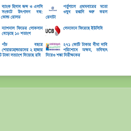
ব্যাংক হিসাব জব্দ ও এলসি
পর্তুগালে প্রথমবারের মতো
বৃহস্
সংকটে উৎপাদন বন্ধ:
ওষুধ রপ্তানি শুরু করল
কোল্ড রোলড
রেনাটা
লেনদে
মেঘনা
ন্যাশনাল ফিডের লোকসান
লেনদেনে ফিরেছে ইউসিবি
বেড়েছে ১০ শতাংশ
তামিম
ইউসিব
পাঁচ বছরে
২৭১ কোটি টাকার বীমা দাবি
শেয়ারহোল্ডারদের ২ হাজার
পরিশোধে অক্ষম, ভবিষ্যৎ
বে-লি
টাকা লভ্যাংশ দিয়েছে রবি
নিয়েও শঙ্কা নিরীক্ষকের
অনুমো
কর্ণফু
‘আমি 
মুনাফা
এক্সি
লুজারে
গেইনা