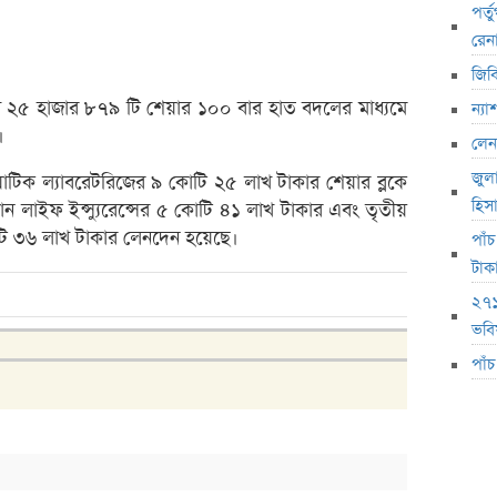
লাইফ 
পর্
দেউলিয়
রেন
জিব
ভেঞ্চা
অ্যাঞ্
খ ২৫ হাজার ৮৭৯ টি শেয়ার ১০০ বার হাত বদলের মাধ্যমে
ন্য
।
বুধবা
লেন
জুল
১৪ কা
য়াটিক ল্যাবরেটরিজের ৯ কোটি ২৫ লাখ টাকার শেয়ার ব্লকে
হিস
৩২% বৃ
সান লাইফ ইন্স্যুরেন্সের ৫ কোটি ৪১ লাখ টাকার এবং তৃতীয়
 কোটি ৩৬ লাখ টাকার লেনদেন হয়েছে।
পাঁ
‘রাজন
টাক
নিয়েছি
২৭১
মূল্য
ভবিষ
লুজারে
পাঁ
গেইনারে
ব্লক 
বৃহস্প
লেনদে