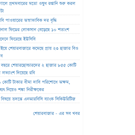
ফান্ড থেকে ২,৩৬৭ কোটি টাকা লোপাট,
তুগালে প্রথমবারের মতো ওষুধ রপ্তানি শুরু করল
ার দ্বারপ্রান্তে ফারইস্ট ইসলামী লাইফ
াটা
িবি পাওয়ারের অস্বাভাবিক দর বৃদ্ধি
র ক্যাপিটাল ফান্ডে একাধিক অনিয়ম, এক্স
জেলের কাছে বিএসইসির ব্যাখ্যা তলব
াশনাল ফিডের লোকসান বেড়েছে ১০ শতাংশ
র শেয়ারবাজার বন্ধ
দেনে ফিরেছে ইউসিবি
াইয়ে শেয়ারবাজারে কমেছে প্রায় ২৩ হাজার বিও
র্যদিবসে সোনারগাঁও টেক্সটাইলের শেয়ারদর
াব
দ্ধি
চ বছরে শেয়ারহোল্ডারদের ২ হাজার ৮৫৫ কোটি
ৈতিক ক্ষমতা দেখিয়ে আমার কাজ কেড়ে
া লভ্যাংশ দিয়েছে রবি
ল বান্ধবী’
 কোটি টাকার বীমা দাবি পরিশোধে অক্ষম,
সূচক বাড়লেও লেনদেনে পতন
্যৎ নিয়েও শঙ্কা নিরীক্ষকের
র শীর্ষে রিং-শাইন
চ বিষয়ে তদন্তে এনআরবিসি ব্যাংক সিকিউরিটিজ
র শীর্ষে সেন্ট্রাল ইন্স্যুরেন্স
শেয়ারবাজার - এর সব খবর
মার্কেটে ৩৬ কোটি টাকার লেনদেন
তিবার পদ্মা ইসলামী লাইফ ইন্স্যুরেন্সের
ন বন্ধ