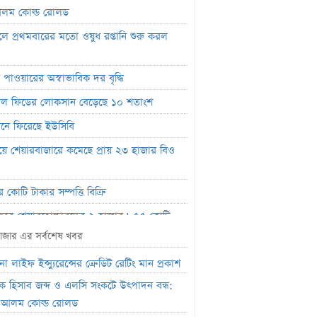
লম কোল্ড রোলড
ালে প্রথমবারের মতো ওষুধ রপ্তানি শুরু করল
া
 পাওয়ারের অস্বাভাবিক দর বৃদ্ধি
নাল ফিডের লোকসান বেড়েছে ১০ শতাংশ
নে ফিরেছে ইউসিবি
য়ে শেয়ারবাজারে কমেছে প্রায় ২৩ হাজার বিও
র কোটি টাকার সম্পত্তি বিক্রি
বছরে শেয়ারহোল্ডারদের ২ হাজার ৮৫৫ কোটি
লভ্যাংশ দিয়েছে রবি
াজার এর সর্বশেষ খবর
োটি টাকার বীমা দাবি পরিশোধে অক্ষম,
া লাইফ ইন্স্যুরেন্সের ক্রেডিট রেটিং মান প্রকাশ
ৎ নিয়েও শঙ্কা নিরীক্ষকের
াংক হিসাব জব্দ ও এলসি সংকটে উৎপাদন বন্ধ:
বিষয়ে তদন্তে এনআরবিসি ব্যাংক সিকিউরিটিজ
.আলম কোল্ড রোলড