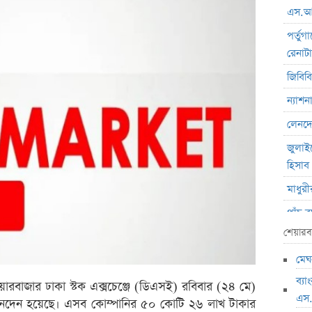
এস.আ
পর্তুগ
রেনাট
জিবিবি
ন্যাশ
লেনদে
জুলাই
হিসাব
মাধুরী
পাঁচ 
টাকা 
শেয়ারব
২৭১ ক
মেঘন
ভবিষ্য
ব্য
য়ারবাজার ঢাকা স্টক এক্সচেঞ্জে (ডিএসই) রবিবার (২৪ মে)
পাঁচ 
এস
 লেনদেন হয়েছে। এসব কোম্পানির ৫০ কোটি ২৬ লাখ টাকার