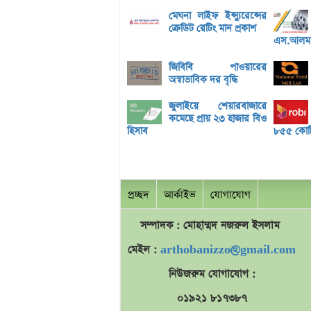
মেঘনা লাইফ ইন্স্যুরেন্সের
ক্রেডিট রেটিং মান প্রকাশ
এস.আলম 
জিবিবি পাওয়ারের
অস্বাভাবিক দর বৃদ্ধি
জুলাইয়ে শেয়ারবাজারে
কমেছে প্রায় ২৩ হাজার বিও
হিসাব
৮৫৫ কোটি 
প্রচ্ছদ
আর্কাইভ
যোগাযোগ
সম্পাদক : মোহাম্মদ
নজরুল
ইসলাম
মেইল :
arthobanizzo@gmail.com
নিউজরুম যোগাযোগ :
০১৯২১ ৮১৭৩৮৭