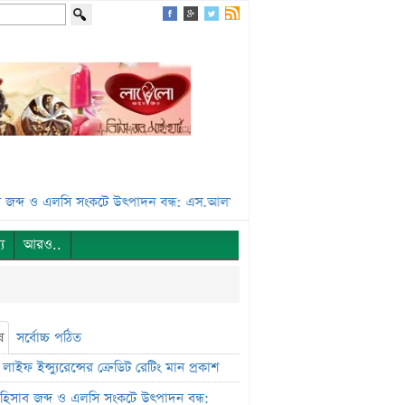
দ ও এলসি সংকটে উৎপাদন বন্ধ: এস.আলম কোল্ড রোলড***
পর্তুগালে প্রথমবারের
্য
আরও..
ষ
সর্বোচ্চ পঠিত
লাইফ ইন্স্যুরেন্সের ক্রেডিট রেটিং মান প্রকাশ
ক হিসাব জব্দ ও এলসি সংকটে উৎপাদন বন্ধ: