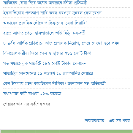
সাকিবের ফেরা নিয়ে কঠোর অবস্থানে ক্রীড়া প্রতিমন্ত্রী
ইনফান্তিনোর পদত্যাগ দাবি করল নরওয়ে ফুটবল ফেডারেশন
অস্কারের প্রাথমিক দৌড়ে পাকিস্তানের ‘মেরা লিয়ারি’
হাতে আঘাত পেয়ে হাসপাতালে ভর্তি মিঠুন চক্রবর্তী
৪ দুর্বল আর্থিক প্রতিষ্ঠানে আজ প্রশাসক নিয়োগ, ভেঙে দেওয়া হবে পর্ষদ
বিনিয়োগকারীরা ফিরে পেল ২ হাজার ৭৮১ কোটি টাকা
গত সপ্তাহে ব্লক মার্কেটে ১৮২ কোটি টাকার লেনদেন
সাপ্তাহিক লেনদেনের ১৯ শতাংশ ১০ কোম্পানির শেয়ারে
কেন ইসলাম গ্রহণ করেছিলেন দীপিকা? জানালেন সহ-অভিনেত্রী
মধ্যপ্রাচ্যে কর্মী যাওয়া ২৬% কমেছে
স্বর্ণ খাতকে আনুষ্ঠানিক শিল্পে আনতে নতুন নীতিমালা
শেয়ারবাজার এর সর্বশেষ খবর
এসআইবিএল থেকেও প্রশাসক প্রত্যাহার
শেয়ারবাজার - এর সব খবর
৮০০ কোটি টাকার বন্ড জালিয়াতি তদন্তে সিআইডি