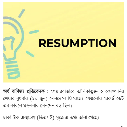
অর্থ বাণিজ্য প্রতিবেদক :
শেয়ারবাজারে তালিকাভুক্ত ২ কোম্পানির
শেয়ার বুধবার (১০ জুন) লেনদেনে ফিরেছে। যেগুলোর রেকর্ড ডেট
এর কারনে মঙ্গলবার লেনদেন বন্ধ ছিল।
ঢাকা স্টক এক্সচেঞ্জ (ডিএসই) সূত্রে এ তথ্য জানা গেছে।