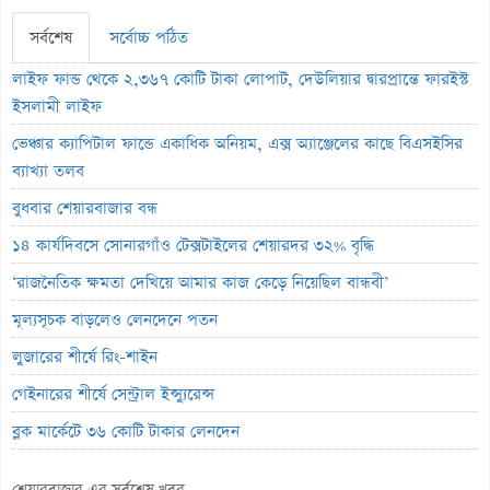
সর্বশেষ
সর্বোচ্চ পঠিত
লাইফ ফান্ড থেকে ২,৩৬৭ কোটি টাকা লোপাট, দেউলিয়ার দ্বারপ্রান্তে ফারইস্ট
ইসলামী লাইফ
ভেঞ্চার ক্যাপিটাল ফান্ডে একাধিক অনিয়ম, এক্স অ্যাঞ্জেলের কাছে বিএসইসির
ব্যাখ্যা তলব
বুধবার শেয়ারবাজার বন্ধ
১৪ কার্যদিবসে সোনারগাঁও টেক্সটাইলের শেয়ারদর ৩২% বৃদ্ধি
‘রাজনৈতিক ক্ষমতা দেখিয়ে আমার কাজ কেড়ে নিয়েছিল বান্ধবী’
মূল্যসূচক বাড়লেও লেনদেনে পতন
লুজারের শীর্ষে রিং-শাইন
গেইনারের শীর্ষে সেন্ট্রাল ইন্স্যুরেন্স
ব্লক মার্কেটে ৩৬ কোটি টাকার লেনদেন
বৃহস্পতিবার পদ্মা ইসলামী লাইফ ইন্স্যুরেন্সের লেনদেন বন্ধ
শেয়ারবাজার এর সর্বশেষ খবর