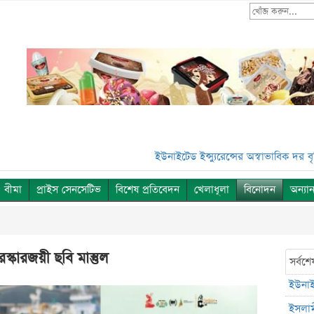
ইউনাইটেড ইন্স্যুরেন্সের অস্বাভাবিক দর বৃদ্ধি***
ইস
বীমা
প্রাইস সেনসেটিভ
বিশেষ প্রতিবেদন
খেলাধূলা
বিনোদন
অন্যান
রস্কারজয়ী ছবি মাস্তুল
সর্বশে
ইউনাইট
ইসলাম