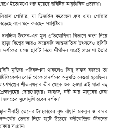
 রেখে ইতোমধ্যে শুরু হয়েছে ছবিটির আনুষ্ঠানিক প্রচারণা।
অস্কার
সিয়াল পোস্টার, যা ডিজাইন করেছেন ধ্রুব এষ। পোস্টার
হাতে 
েড়েছে বলে মনে করছেন সংশ্লিষ্টরা।
৪ দুর্
দেওয়া
তিক চলচ্চিত্র উৎসব-এর মূল প্রতিযোগিতা বিভাগে অংশ নিয়ে
এ ছাড়া বিশ্বের আরও কয়েকটি আন্তর্জাতিক উৎসবেও ছবিটি
বিনিয়
দর্শকের মধ্যে ছবিটি নিয়ে দীর্ঘদিন ধরেই প্রত্যাশা তৈরি
টাকা
গত সপ
বিটি মুক্তির পরিকল্পনা থাকলেও কিছু বাস্তব কারণে তা
সাপ্ত
র্টিফিকেশন বোর্ড থেকে প্রদর্শনের অনুমতি নেওয়া হয়েছিল।
শেয়ার
ারায়ণগঞ্জের শীতলক্ষ্যার তীর থেকে শুরু হওয়া এই যাত্রা বহু
কেন ই
রেক্ষাগৃহের দোরগোড়ায়। জাহাজ, নদী আর মানুষের চেনা
অভিনেত
া জগতের মুখোমুখি হবেন দর্শক।’
মধ্যপ্
ালানীবাহী তেলের ট্যাংকারের বৃদ্ধ রাঁধুনি মকবুল ও বন্দর
স্বর্ণ
ম্পর্কের ভেতর দিয়ে ফুটে উঠেছে নদীকেন্দ্রিক জীবনের
 থাকার সংগ্রাম।
এসআইব