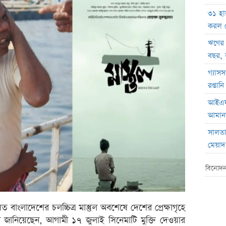
৩১ হা
করল 
ঋণের
বছর, 
গ্যাসস
রপ্তা
আইএফআ
আমানত
সালতা 
মেয়াদ
হোয়াইট
বিনোদন
যাচ্ছেন
সাকিবে
সিত বাংলাদেশের চলচ্চিত্র মাস্তুল অবশেষে দেশের প্রেক্ষাগৃহে
ইনফান
্জামান জানিয়েছেন, আগামী ১৭ জুলাই সিনেমাটি মুক্তি দেওয়ার
ফেডা