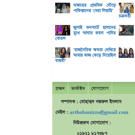
অস্কারের প্রাথমিক দৌড়ে
পাকিস্তানের ‘মেরা লিয়ারি’
চক্রবর্তী
জুলাই কনসার্টে হাসানের
মুখে আঘাত করল পানির
বোতল
‘রাজনৈতিক ক্ষমতা দেখিয়ে
আমার কাজ কেড়ে নিয়েছিল
বান্ধবী’
প্রচ্ছদ
আর্কাইভ
যোগাযোগ
সম্পাদক : মোহাম্মদ
নজরুল
ইসলাম
মেইল :
arthobanizzo@gmail.com
নিউজরুম যোগাযোগ :
০১৯২১ ৮১৭৩৮৭