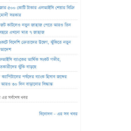
জার ৫০০ কোটি টাকার এলআইসি শেয়ার বিক্রি
মোদী সরকার
 জট কাটলেও নতুন জাহাজ পেতে আরও তিন
বহরে এখনো মাত্র ৭ জাহাজ
ংকটে বিদেশি ক্রেতাদের উদ্বেগ, ঝুঁকিতে নতুন
নি আদেশ
ইসি ব্যাংকের আর্থিক সংকট গভীর,
কারীদের ঝুঁকি বাড়ছে
ক্যাপিটালের পর্ষদের ব্যাংক হিসাব জব্দের
 আরও ৩০ দিন বাড়ানোর সিদ্ধান্ত
 হাউসের বলরুম প্রকল্প স্থগিত, সুপ্রিম কোর্টে
 এর সর্বশেষ খবর
 ট্রাম্প
র ফেরা নিয়ে কঠোর অবস্থানে ক্রীড়া প্রতিমন্ত্রী
বিনোদন - এর সব খবর
্তিনোর পদত্যাগ দাবি করল নরওয়ে ফুটবল
রেশন