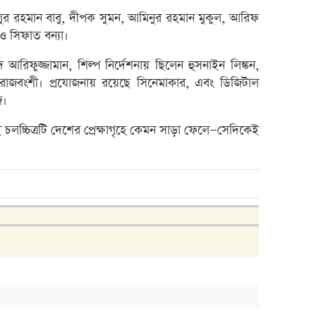
৮০০ ক
লুর রহমান বাবু, দীপক সুমন, আমিনুর রহমান মুকুল, আরিফ
ও সিফাত বন্যা।
সাপ্তা
সাপ্তা
 আরিফুজ্জামান, শিল্প নির্দেশনায় ছিলেন হুসনাইন লিঙ্কন,
াজবংশী। প্রযোজনায় রয়েছে সিনেমাকার, এবং ডিজিটাল
ডিএসই
জ।
লুজারের
ই চলচ্চিত্রটি দেশের প্রেক্ষাগৃহে কেমন সাড়া ফেলে—সেদিকেই
লুজারের
গেইনার
এসবিএ
বেচবে
জুলাই
বোত
বক্স অ
ভরিতে 
শেয়ার