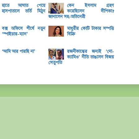
হাতে আঘাত পেয়ে
কেন ইসলাম গ্রহণ
ব্লক 
হাসপাতালে ভর্তি মিঠুন
করেছিলেন দীপিকা?
জানালেন সহ-অভিনেত্রী
লেনদেনে
বক্স অফিসে শীর্ষে নতুন
মাধুরীর কোটি টাকার সম্পত্তি
মেঘনা 
‘স্পাইডার-ম্যান’
বিক্রি
ব্যাং
এস.আ
‘আমি আর পারছি না’
রজনীকান্তের জন্যই ‘নো-
ক্যামিও’ নীতি ভাঙলেন বিজয়
পর্তুগ
সেতুপতি
রেনাট
জিবিবি
ন্যাশ
লেনদে
জুলাই
হিসাব
মাধুরী
পাঁচ 