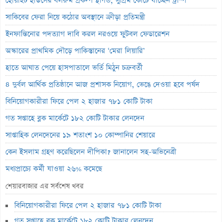
হোয়াইট হাউসের বলরুম প্রকল্প স্থগিত, সুপ্রিম কোর্টে যাচ্ছেন ট্রাম্প
সাকিবের ফেরা নিয়ে কঠোর অবস্থানে ক্রীড়া প্রতিমন্ত্রী
ইনফান্তিনোর পদত্যাগ দাবি করল নরওয়ে ফুটবল ফেডারেশন
অস্কারের প্রাথমিক দৌড়ে পাকিস্তানের ‘মেরা লিয়ারি’
হাতে আঘাত পেয়ে হাসপাতালে ভর্তি মিঠুন চক্রবর্তী
৪ দুর্বল আর্থিক প্রতিষ্ঠানে আজ প্রশাসক নিয়োগ, ভেঙে দেওয়া হবে পর্ষদ
বিনিয়োগকারীরা ফিরে পেল ২ হাজার ৭৮১ কোটি টাকা
গত সপ্তাহে ব্লক মার্কেটে ১৮২ কোটি টাকার লেনদেন
সাপ্তাহিক লেনদেনের ১৯ শতাংশ ১০ কোম্পানির শেয়ারে
কেন ইসলাম গ্রহণ করেছিলেন দীপিকা? জানালেন সহ-অভিনেত্রী
মধ্যপ্রাচ্যে কর্মী যাওয়া ২৬% কমেছে
স্বর্ণ খাতকে আনুষ্ঠানিক শিল্পে আনতে নতুন নীতিমালা
শেয়ারবাজার এর সর্বশেষ খবর
এসআইবিএল থেকেও প্রশাসক প্রত্যাহার
বিনিয়োগকারীরা ফিরে পেল ২ হাজার ৭৮১ কোটি টাকা
৮০০ কোটি টাকার বন্ড জালিয়াতি তদন্তে সিআইডি
গত সপ্তাহে ব্লক মার্কেটে ১৮২ কোটি টাকার লেনদেন