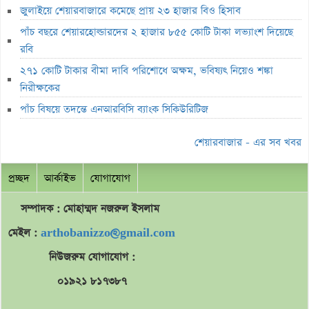
জুলাইয়ে শেয়ারবাজারে কমেছে প্রায় ২৩ হাজার বিও হিসাব
ব্যাখ্যা তলব
পাঁচ বছরে শেয়ারহোল্ডারদের ২ হাজার ৮৫৫ কোটি টাকা লভ্যাংশ দিয়েছে
বুধবার শেয়ারবাজার বন্ধ
রবি
১৪ কার্যদিবসে সোনারগাঁও টেক্সটাইলের শেয়ারদর ৩২% বৃদ্ধি
২৭১ কোটি টাকার বীমা দাবি পরিশোধে অক্ষম, ভবিষ্যৎ নিয়েও শঙ্কা
‘রাজনৈতিক ক্ষমতা দেখিয়ে আমার কাজ কেড়ে নিয়েছিল বান্ধবী’
নিরীক্ষকের
মূল্যসূচক বাড়লেও লেনদেনে পতন
পাঁচ বিষয়ে তদন্তে এনআরবিসি ব্যাংক সিকিউরিটিজ
লুজারের শীর্ষে রিং-শাইন
শেয়ারবাজার - এর সব খবর
গেইনারের শীর্ষে সেন্ট্রাল ইন্স্যুরেন্স
প্রচ্ছদ
আর্কাইভ
যোগাযোগ
ব্লক মার্কেটে ৩৬ কোটি টাকার লেনদেন
বৃহস্পতিবার পদ্মা ইসলামী লাইফ ইন্স্যুরেন্সের লেনদেন বন্ধ
সম্পাদক : মোহাম্মদ
নজরুল
ইসলাম
বৃহস্পতিবার লেনদেনে ফিরবে ইউসিবি
মেইল :
arthobanizzo@gmail.com
লেনদেনের শীর্ষে একমি পেস্টিসাইডস
নিউজরুম যোগাযোগ :
মেঘনা পেট্রোলিয়ামের চেয়ারম্যান হলেন ড. এম. তামিম
০১৯২১ ৮১৭৩৮৭
ইউসিবির লেনদেন বন্ধ