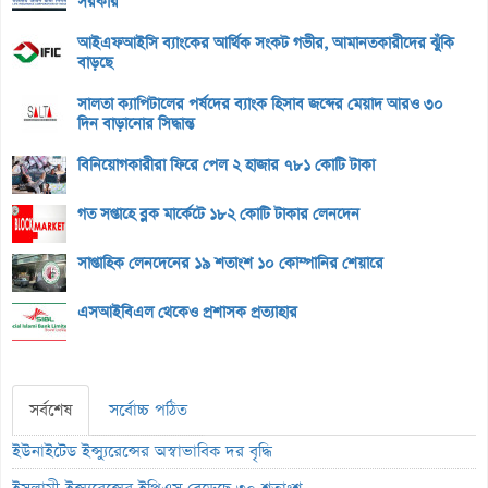
সরকার
আইএফআইসি ব্যাংকের আর্থিক সংকট গভীর, আমানতকারীদের ঝুঁকি
বাড়ছে
সালতা ক্যাপিটালের পর্ষদের ব্যাংক হিসাব জব্দের মেয়াদ আরও ৩০
দিন বাড়ানোর সিদ্ধান্ত
বিনিয়োগকারীরা ফিরে পেল ২ হাজার ৭৮১ কোটি টাকা
গত সপ্তাহে ব্লক মার্কেটে ১৮২ কোটি টাকার লেনদেন
সাপ্তাহিক লেনদেনের ১৯ শতাংশ ১০ কোম্পানির শেয়ারে
এসআইবিএল থেকেও প্রশাসক প্রত্যাহার
সর্বশেষ
সর্বোচ্চ পঠিত
ইউনাইটেড ইন্স্যুরেন্সের অস্বাভাবিক দর বৃদ্ধি