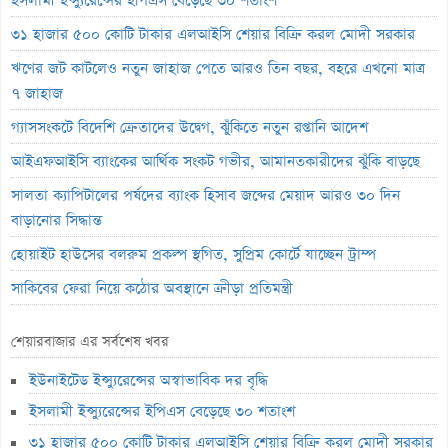
ইসলামী ইন্স্যুরেন্সের ইপিএস বেড়েছে ৩০ শতাংশ
৩১ হাজার ৫০০ কোটি টাকার এলআইসি শেয়ার বিক্রি করল মোদী সরকার
ঋণের জট কাটলেও নতুন জাহাজ পেতে আরও তিন বছর, বহরে এখনো মাত্র
৭ জাহাজ
গ্যাসসংকটে বিদেশি ক্রেতাদের উদ্বেগ, ঝুঁকিতে নতুন রপ্তানি আদেশ
আইএফআইসি ব্যাংকের আর্থিক সংকট গভীর, আমানতকারীদের ঝুঁকি বাড়ছে
সালতা ক্যাপিটালের পর্ষদের ব্যাংক হিসাব জব্দের মেয়াদ আরও ৩০ দিন
বাড়ানোর সিদ্ধান্ত
হোয়াইট হাউসের বলরুম প্রকল্প স্থগিত, সুপ্রিম কোর্টে যাচ্ছেন ট্রাম্প
সাকিবের ফেরা নিয়ে কঠোর অবস্থানে ক্রীড়া প্রতিমন্ত্রী
ইনফান্তিনোর পদত্যাগ দাবি করল নরওয়ে ফুটবল ফেডারেশন
শেয়ারবাজার এর সর্বশেষ খবর
অস্কারের প্রাথমিক দৌড়ে পাকিস্তানের ‘মেরা লিয়ারি’
ইউনাইটেড ইন্স্যুরেন্সের অস্বাভাবিক দর বৃদ্ধি
হাতে আঘাত পেয়ে হাসপাতালে ভর্তি মিঠুন চক্রবর্তী
ইসলামী ইন্স্যুরেন্সের ইপিএস বেড়েছে ৩০ শতাংশ
৪ দুর্বল আর্থিক প্রতিষ্ঠানে আজ প্রশাসক নিয়োগ, ভেঙে দেওয়া হবে পর্ষদ
৩১ হাজার ৫০০ কোটি টাকার এলআইসি শেয়ার বিক্রি করল মোদী সরকার