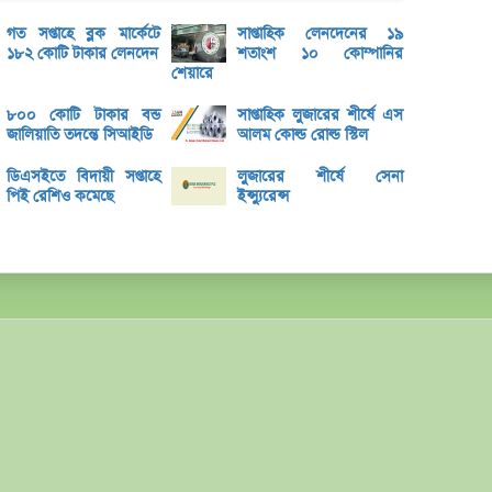
বক্স অ
গত সপ্তাহে ব্লক মার্কেটে
সাপ্তাহিক লেনদেনের ১৯
ভরিতে 
১৮২ কোটি টাকার লেনদেন
শতাংশ ১০ কোম্পানির
শেয়ারে
শেয়ার
৮০০ কোটি টাকার বন্ড
সাপ্তাহিক লুজারের শীর্ষে এস
ব্লক 
জালিয়াতি তদন্তে সিআইডি
আলম কোল্ড রোল্ড স্টিল
লেনদেনে
ডিএসইতে বিদায়ী সপ্তাহে
লুজারের শীর্ষে সেনা
পিই রেশিও কমেছে
ইন্স্যুরেন্স
মেঘনা 
ব্যাং
এস.আ
পর্তুগ
রেনাট
জিবিবি
ন্যাশ
লেনদে
জুলাই