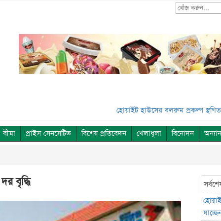
হোয়াইট হাউসের বলরুম প্রকল্প স্থগিত, সুপ্রিম কো
বীমা
প্রাইস সেনসেটিভ
বিশেষ প্রতিবেদন
খেলাধূলা
বিনোদন
অন্যান
র বৃদ্ধি
সর্বশে
হোয়াইট
যাচ্ছেন