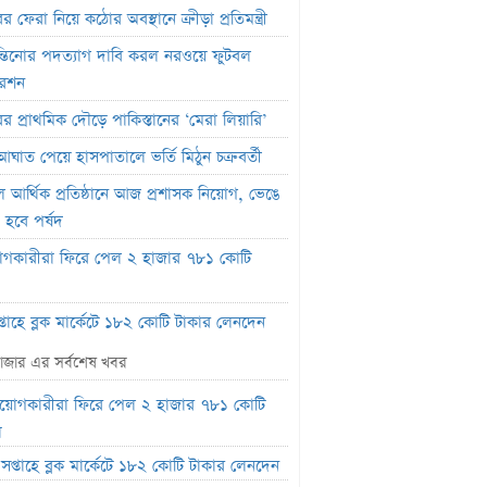
র ফেরা নিয়ে কঠোর অবস্থানে ক্রীড়া প্রতিমন্ত্রী
্তিনোর পদত্যাগ দাবি করল নরওয়ে ফুটবল
রেশন
ের প্রাথমিক দৌড়ে পাকিস্তানের ‘মেরা লিয়ারি’
আঘাত পেয়ে হাসপাতালে ভর্তি মিঠুন চক্রবর্তী
বল আর্থিক প্রতিষ্ঠানে আজ প্রশাসক নিয়োগ, ভেঙে
 হবে পর্ষদ
োগকারীরা ফিরে পেল ২ হাজার ৭৮১ কোটি
্তাহে ব্লক মার্কেটে ১৮২ কোটি টাকার লেনদেন
াহিক লেনদেনের ১৯ শতাংশ ১০ কোম্পানির
াজার এর সর্বশেষ খবর
ে
িয়োগকারীরা ফিরে পেল ২ হাজার ৭৮১ কোটি
সলাম গ্রহণ করেছিলেন দীপিকা? জানালেন সহ-
া
্রী
সপ্তাহে ব্লক মার্কেটে ১৮২ কোটি টাকার লেনদেন