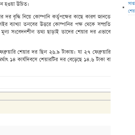
মধ্যপ্
সাপ
তন হওয়া উচিত।
স্বর্ণ
শেয়
 দর বৃদ্ধি নিয়ে কোম্পানি কর্তৃপক্ষের কাছে কারণ জানতে
এসআইব
সইর ব্যাখ্যা তলবের উত্তরে কোম্পানির পক্ষ থেকে সম্প্রতি
৮০০ ক
ূল্য সংবেদনশীল তথ্য ছাড়াই তাদের শেয়ার দর এভাবে
সাপ্তা
সাপ্তা
ফেব্রুয়ারি শেয়ার দর ছিল ২৬.৯ টাকায়। যা ২৭ ফেব্রুয়ারি
র্থাৎ ১৪ কার্যদিবসে শেয়ারটির দর বেড়েছে ১৪.৬ টাকা বা
ডিএসই
লুজারের
লুজারের
গেইনার
এসবিএ
বেচবে
জুলাই
বোত