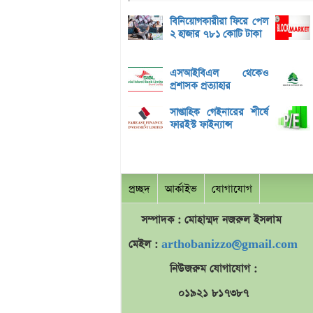
বিনিয়োগকারীরা ফিরে পেল
২ হাজার ৭৮১ কোটি টাকা
এসআইবিএল থেকেও
প্রশাসক প্রত্যাহার
সাপ্তাহিক গেইনারের শীর্ষে
ফারইস্ট ফাইন্যান্স
প্রচ্ছদ
আর্কাইভ
যোগাযোগ
সম্পাদক : মোহাম্মদ
নজরুল
ইসলাম
মেইল :
arthobanizzo@gmail.com
নিউজরুম যোগাযোগ :
০১৯২১ ৮১৭৩৮৭