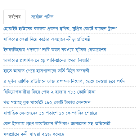
সর্বশেষ
সর্বোচ্চ পঠিত
হোয়াইট হাউসের বলরুম প্রকল্প স্থগিত, সুপ্রিম কোর্টে যাচ্ছেন ট্রাম্প
সাকিবের ফেরা নিয়ে কঠোর অবস্থানে ক্রীড়া প্রতিমন্ত্রী
ইনফান্তিনোর পদত্যাগ দাবি করল নরওয়ে ফুটবল ফেডারেশন
অস্কারের প্রাথমিক দৌড়ে পাকিস্তানের ‘মেরা লিয়ারি’
হাতে আঘাত পেয়ে হাসপাতালে ভর্তি মিঠুন চক্রবর্তী
৪ দুর্বল আর্থিক প্রতিষ্ঠানে আজ প্রশাসক নিয়োগ, ভেঙে দেওয়া হবে পর্ষদ
বিনিয়োগকারীরা ফিরে পেল ২ হাজার ৭৮১ কোটি টাকা
গত সপ্তাহে ব্লক মার্কেটে ১৮২ কোটি টাকার লেনদেন
সাপ্তাহিক লেনদেনের ১৯ শতাংশ ১০ কোম্পানির শেয়ারে
কেন ইসলাম গ্রহণ করেছিলেন দীপিকা? জানালেন সহ-অভিনেত্রী
মধ্যপ্রাচ্যে কর্মী যাওয়া ২৬% কমেছে