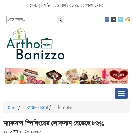
ঢাকা, বৃহস্পতিবার, ৬ আগস্ট ২০২৬, ২২ শ্রাবণ ১৪৩৩
প্রচ্ছদ
/
শেয়ারবাজার
/
বিস্তারিত
ম্যাকসন্স স্পিনিংয়ের লোকসান বেড়েছে ৮২%
২০২৫ মার্চ ২৭ ১০:১৮:৩৫