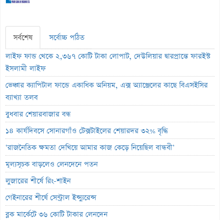
সর্বশেষ
সর্বোচ্চ পঠিত
লাইফ ফান্ড থেকে ২,৩৬৭ কোটি টাকা লোপাট, দেউলিয়ার দ্বারপ্রান্তে ফারইস্ট
ইসলামী লাইফ
ভেঞ্চার ক্যাপিটাল ফান্ডে একাধিক অনিয়ম, এক্স অ্যাঞ্জেলের কাছে বিএসইসির
ব্যাখ্যা তলব
বুধবার শেয়ারবাজার বন্ধ
১৪ কার্যদিবসে সোনারগাঁও টেক্সটাইলের শেয়ারদর ৩২% বৃদ্ধি
‘রাজনৈতিক ক্ষমতা দেখিয়ে আমার কাজ কেড়ে নিয়েছিল বান্ধবী’
মূল্যসূচক বাড়লেও লেনদেনে পতন
লুজারের শীর্ষে রিং-শাইন
গেইনারের শীর্ষে সেন্ট্রাল ইন্স্যুরেন্স
ব্লক মার্কেটে ৩৬ কোটি টাকার লেনদেন