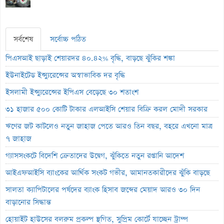
সর্বশেষ
সর্বোচ্চ পঠিত
পিএসআই ছাড়াই শেয়ারদর ৪০.৪২% বৃদ্ধি, বাড়ছে ঝুঁকির শঙ্কা
ইউনাইটেড ইন্স্যুরেন্সের অস্বাভাবিক দর বৃদ্ধি
ইসলামী ইন্স্যুরেন্সের ইপিএস বেড়েছে ৩০ শতাংশ
৩১ হাজার ৫০০ কোটি টাকার এলআইসি শেয়ার বিক্রি করল মোদী সরকার
ঋণের জট কাটলেও নতুন জাহাজ পেতে আরও তিন বছর, বহরে এখনো মাত্র
৭ জাহাজ
গ্যাসসংকটে বিদেশি ক্রেতাদের উদ্বেগ, ঝুঁকিতে নতুন রপ্তানি আদেশ
আইএফআইসি ব্যাংকের আর্থিক সংকট গভীর, আমানতকারীদের ঝুঁকি বাড়ছে
সালতা ক্যাপিটালের পর্ষদের ব্যাংক হিসাব জব্দের মেয়াদ আরও ৩০ দিন
বাড়ানোর সিদ্ধান্ত
হোয়াইট হাউসের বলরুম প্রকল্প স্থগিত, সুপ্রিম কোর্টে যাচ্ছেন ট্রাম্প