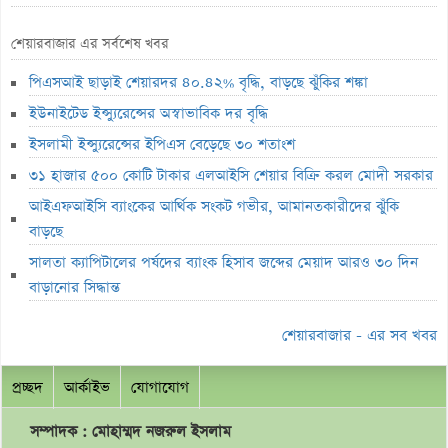
সাকিবের ফেরা নিয়ে কঠোর অবস্থানে ক্রীড়া প্রতিমন্ত্রী
শেয়ারবাজার এর সর্বশেষ খবর
ইনফান্তিনোর পদত্যাগ দাবি করল নরওয়ে ফুটবল ফেডারেশন
পিএসআই ছাড়াই শেয়ারদর ৪০.৪২% বৃদ্ধি, বাড়ছে ঝুঁকির শঙ্কা
অস্কারের প্রাথমিক দৌড়ে পাকিস্তানের ‘মেরা লিয়ারি’
ইউনাইটেড ইন্স্যুরেন্সের অস্বাভাবিক দর বৃদ্ধি
হাতে আঘাত পেয়ে হাসপাতালে ভর্তি মিঠুন চক্রবর্তী
ইসলামী ইন্স্যুরেন্সের ইপিএস বেড়েছে ৩০ শতাংশ
৪ দুর্বল আর্থিক প্রতিষ্ঠানে আজ প্রশাসক নিয়োগ, ভেঙে দেওয়া হবে পর্ষদ
৩১ হাজার ৫০০ কোটি টাকার এলআইসি শেয়ার বিক্রি করল মোদী সরকার
বিনিয়োগকারীরা ফিরে পেল ২ হাজার ৭৮১ কোটি টাকা
আইএফআইসি ব্যাংকের আর্থিক সংকট গভীর, আমানতকারীদের ঝুঁকি
গত সপ্তাহে ব্লক মার্কেটে ১৮২ কোটি টাকার লেনদেন
বাড়ছে
সাপ্তাহিক লেনদেনের ১৯ শতাংশ ১০ কোম্পানির শেয়ারে
সালতা ক্যাপিটালের পর্ষদের ব্যাংক হিসাব জব্দের মেয়াদ আরও ৩০ দিন
বাড়ানোর সিদ্ধান্ত
কেন ইসলাম গ্রহণ করেছিলেন দীপিকা? জানালেন সহ-অভিনেত্রী
মধ্যপ্রাচ্যে কর্মী যাওয়া ২৬% কমেছে
শেয়ারবাজার - এর সব খবর
স্বর্ণ খাতকে আনুষ্ঠানিক শিল্পে আনতে নতুন নীতিমালা
প্রচ্ছদ
আর্কাইভ
যোগাযোগ
এসআইবিএল থেকেও প্রশাসক প্রত্যাহার
সম্পাদক : মোহাম্মদ
নজরুল
ইসলাম
৮০০ কোটি টাকার বন্ড জালিয়াতি তদন্তে সিআইডি