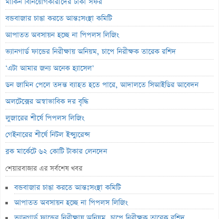
মার্কিন বিনিয়োগকারীদের ঢাকা সফর
বন্ডবাজার চাঙা করতে আন্তঃসংস্থা কমিটি
আপাতত অবসায়ন হচ্ছে না পিপলস লিজিং
ভ্যানগার্ড ফান্ডের নিরীক্ষায় অনিয়ম, চাপে নিরীক্ষক তারেক রশিদ
‘এটা আমার জন্য অনেক হ্যাসেল’
ডন জামিন পেলে তদন্ত ব্যাহত হতে পারে, আদালতে সিআইডির আবেদন
অলটেক্সের অস্বাভাবিক দর বৃদ্ধি
লুজারের শীর্ষে পিপলস লিজিং
গেইনারের শীর্ষে নিটল ইন্স্যুরেন্স
ব্লক মার্কেটে ৬২ কোটি টাকার লেনদেন
লেনদেনের শীর্ষে শার্প ইন্ড্রাস্ট্রিজ
শেয়ারবাজার এর সর্বশেষ খবর
শেয়ারবাজারে পতনে সপ্তাহ শুরু
বন্ডবাজার চাঙা করতে আন্তঃসংস্থা কমিটি
৭ কার্যদিবসে শেয়ারদর ২৪.৬৪% উল্লম্ফন, কারণ জানে না কোম্পানি
আপাতত অবসায়ন হচ্ছে না পিপলস লিজিং
পিএসআই ছাড়াই শেয়ারদর ৪০.৪২% বৃদ্ধি, বাড়ছে ঝুঁকির শঙ্কা
ভ্যানগার্ড ফান্ডের নিরীক্ষায় অনিয়ম, চাপে নিরীক্ষক তারেক রশিদ