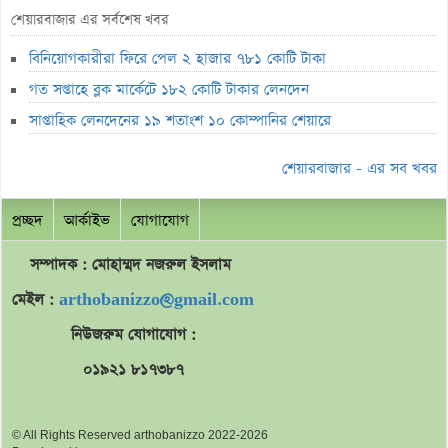
স্বর্ণ খাতকে আনুষ্ঠানিক শিল্পে আনতে নতুন নীতিমালা
শেয়ারবাজার এর সর্বশেষ খবর
এসআইবিএল থেকেও প্রশাসক প্রত্যাহার
বিনিয়োগকারীরা ফিরে পেল ২ হাজার ৭৮১ কোটি টাকা
৮০০ কোটি টাকার বন্ড জালিয়াতি তদন্তে সিআইডি
গত সপ্তাহে ব্লক মার্কেটে ১৮২ কোটি টাকার লেনদেন
সাপ্তাহিক লুজারের শীর্ষে এস আলম কোল্ড রোল্ড স্টিল
সাপ্তাহিক লেনদেনের ১৯ শতাংশ ১০ কোম্পানির শেয়ারে
সাপ্তাহিক গেইনারের শীর্ষে ফারইস্ট ফাইন্যান্স
শেয়ারবাজার - এর সব খবর
ডিএসইতে বিদায়ী সপ্তাহে পিই রেশিও কমেছে
প্রচ্ছদ
আর্কাইভ
যোগাযোগ
লুজারের শীর্ষে সেনা ইন্স্যুরেন্স
লুজারের শীর্ষে সেনা ইন্স্যুরেন্স
সম্পাদক : মোহাম্মদ
নজরুল
ইসলাম
গেইনারের শীর্ষে নিটল ইন্স্যুরেন্স
মেইল :
arthobanizzo@gmail.com
এসবিএসি ব্যাংকের পরিচালক ১.৮০ কোটি শেয়ার বেচবে
নিউজরুম যোগাযোগ :
জুলাই কনসার্টে হাসানের মুখে আঘাত করল পানির বোতল
০১৯২১ ৮১৭৩৮৭
বক্স অফিসে শীর্ষে নতুন ‘স্পাইডার-ম্যান’
ভরিতে প্রায় ১০ হাজার টাকা বাড়ল স্বর্ণের দাম
© All Rights Reserved arthobanizzo 2022-2026