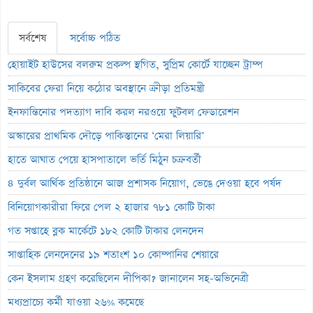
সর্বশেষ
সর্বোচ্চ পঠিত
হোয়াইট হাউসের বলরুম প্রকল্প স্থগিত, সুপ্রিম কোর্টে যাচ্ছেন ট্রাম্প
সাকিবের ফেরা নিয়ে কঠোর অবস্থানে ক্রীড়া প্রতিমন্ত্রী
ইনফান্তিনোর পদত্যাগ দাবি করল নরওয়ে ফুটবল ফেডারেশন
অস্কারের প্রাথমিক দৌড়ে পাকিস্তানের ‘মেরা লিয়ারি’
হাতে আঘাত পেয়ে হাসপাতালে ভর্তি মিঠুন চক্রবর্তী
৪ দুর্বল আর্থিক প্রতিষ্ঠানে আজ প্রশাসক নিয়োগ, ভেঙে দেওয়া হবে পর্ষদ
বিনিয়োগকারীরা ফিরে পেল ২ হাজার ৭৮১ কোটি টাকা
গত সপ্তাহে ব্লক মার্কেটে ১৮২ কোটি টাকার লেনদেন
সাপ্তাহিক লেনদেনের ১৯ শতাংশ ১০ কোম্পানির শেয়ারে
কেন ইসলাম গ্রহণ করেছিলেন দীপিকা? জানালেন সহ-অভিনেত্রী
মধ্যপ্রাচ্যে কর্মী যাওয়া ২৬% কমেছে