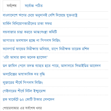
সর্বশেষ
সর্বোচ্চ পঠিত
বাংলাদেশে ঋণের চেয়ে অনুদানই বেশি দিয়েছে যুক্তরাষ্ট্র
মার্কিন বিনিয়োগকারীদের ঢাকা সফর
বন্ডবাজার চাঙা করতে আন্তঃসংস্থা কমিটি
আপাতত অবসায়ন হচ্ছে না পিপলস লিজিং
ভ্যানগার্ড ফান্ডের নিরীক্ষায় অনিয়ম, চাপে নিরীক্ষক তারেক রশিদ
‘এটা আমার জন্য অনেক হ্যাসেল’
ডন জামিন পেলে তদন্ত ব্যাহত হতে পারে, আদালতে সিআইডির আবেদন
অলটেক্সের অস্বাভাবিক দর বৃদ্ধি
লুজারের শীর্ষে পিপলস লিজিং
গেইনারের শীর্ষে নিটল ইন্স্যুরেন্স
ব্লক মার্কেটে ৬২ কোটি টাকার লেনদেন
লেনদেনের শীর্ষে শার্প ইন্ড্রাস্ট্রিজ
শেয়ারবাজার এর সর্বশেষ খবর