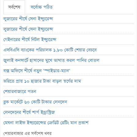
সর্বশেষ
সর্বোচ্চ পঠিত
লুজারের শীর্ষে সেনা ইন্স্যুরেন্স
লুজারের শীর্ষে সেনা ইন্স্যুরেন্স
গেইনারের শীর্ষে নিটল ইন্স্যুরেন্স
এসবিএসি ব্যাংকের পরিচালক ১.৮০ কোটি শেয়ার বেচবে
জুলাই কনসার্টে হাসানের মুখে আঘাত করল পানির বোতল
বক্স অফিসে শীর্ষে নতুন ‘স্পাইডার-ম্যান’
ভরিতে প্রায় ১০ হাজার টাকা বাড়ল স্বর্ণের দাম
শেয়ারবাজারে পতন
ব্লক মার্কেটে ৬০ কোটি টাকার লেনদেন
লেনদেনের শীর্ষে শার্প ইন্ড্রাস্ট্রিজ
মেঘনা লাইফ ইন্স্যুরেন্সের ক্রেডিট রেটিং মান প্রকাশ
ব্যাংক হিসাব জব্দ ও এলসি সংকটে উৎপাদন বন্ধ: এস.আলম কোল্ড রোলড
শেয়ারবাজার এর সর্বশেষ খবর