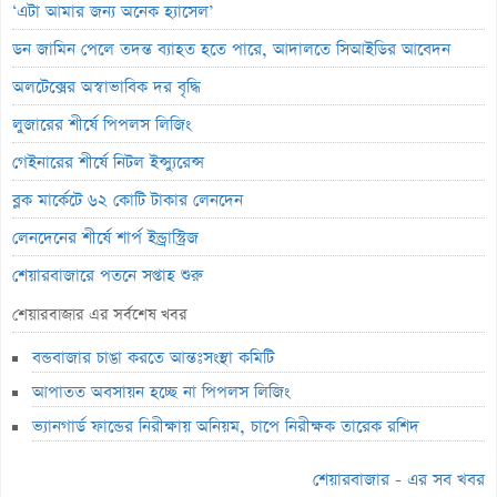
‘এটা আমার জন্য অনেক হ্যাসেল’
ডন জামিন পেলে তদন্ত ব্যাহত হতে পারে, আদালতে সিআইডির আবেদন
অলটেক্সের অস্বাভাবিক দর বৃদ্ধি
লুজারের শীর্ষে পিপলস লিজিং
গেইনারের শীর্ষে নিটল ইন্স্যুরেন্স
ব্লক মার্কেটে ৬২ কোটি টাকার লেনদেন
লেনদেনের শীর্ষে শার্প ইন্ড্রাস্ট্রিজ
শেয়ারবাজারে পতনে সপ্তাহ শুরু
৭ কার্যদিবসে শেয়ারদর ২৪.৬৪% উল্লম্ফন, কারণ জানে না কোম্পানি
শেয়ারবাজার এর সর্বশেষ খবর
পিএসআই ছাড়াই শেয়ারদর ৪০.৪২% বৃদ্ধি, বাড়ছে ঝুঁকির শঙ্কা
বন্ডবাজার চাঙা করতে আন্তঃসংস্থা কমিটি
ইউনাইটেড ইন্স্যুরেন্সের অস্বাভাবিক দর বৃদ্ধি
আপাতত অবসায়ন হচ্ছে না পিপলস লিজিং
ইসলামী ইন্স্যুরেন্সের ইপিএস বেড়েছে ৩০ শতাংশ
ভ্যানগার্ড ফান্ডের নিরীক্ষায় অনিয়ম, চাপে নিরীক্ষক তারেক রশিদ
৩১ হাজার ৫০০ কোটি টাকার এলআইসি শেয়ার বিক্রি করল মোদী সরকার
শেয়ারবাজার - এর সব খবর