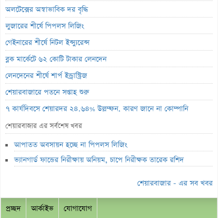
অলটেক্সের অস্বাভাবিক দর বৃদ্ধি
লুজারের শীর্ষে পিপলস লিজিং
গেইনারের শীর্ষে নিটল ইন্স্যুরেন্স
ব্লক মার্কেটে ৬২ কোটি টাকার লেনদেন
লেনদেনের শীর্ষে শার্প ইন্ড্রাস্ট্রিজ
শেয়ারবাজারে পতনে সপ্তাহ শুরু
৭ কার্যদিবসে শেয়ারদর ২৪.৬৪% উল্লম্ফন, কারণ জানে না কোম্পানি
পিএসআই ছাড়াই শেয়ারদর ৪০.৪২% বৃদ্ধি, বাড়ছে ঝুঁকির শঙ্কা
শেয়ারবাজার এর সর্বশেষ খবর
ইউনাইটেড ইন্স্যুরেন্সের অস্বাভাবিক দর বৃদ্ধি
আপাতত অবসায়ন হচ্ছে না পিপলস লিজিং
ইসলামী ইন্স্যুরেন্সের ইপিএস বেড়েছে ৩০ শতাংশ
ভ্যানগার্ড ফান্ডের নিরীক্ষায় অনিয়ম, চাপে নিরীক্ষক তারেক রশিদ
৩১ হাজার ৫০০ কোটি টাকার এলআইসি শেয়ার বিক্রি করল মোদী সরকার
শেয়ারবাজার - এর সব খবর
ঋণের জট কাটলেও নতুন জাহাজ পেতে আরও তিন বছর, বহরে এখনো মাত্র
৭ জাহাজ
প্রচ্ছদ
আর্কাইভ
যোগাযোগ