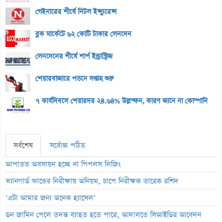
গেইনারের শীর্ষে নিটল ইন্স্যুরেন্স
ব্লক মার্কেটে ৬২ কোটি টাকার লেনদেন
লেনদেনের শীর্ষে শার্প ইন্ড্রাস্ট্রিজ
শেয়ারবাজারে পতনে সপ্তাহ শুরু
৭ কার্যদিবসে শেয়ারদর ২৪.৬৪% উল্লম্ফন, কারণ জানে না কোম্পানি
সর্বশেষ
সর্বোচ্চ পঠিত
আপাতত অবসায়ন হচ্ছে না পিপলস লিজিং
ভ্যানগার্ড ফান্ডের নিরীক্ষায় অনিয়ম, চাপে নিরীক্ষক তারেক রশিদ
‘এটা আমার জন্য অনেক হ্যাসেল’
ডন জামিন পেলে তদন্ত ব্যাহত হতে পারে, আদালতে সিআইডির আবেদন