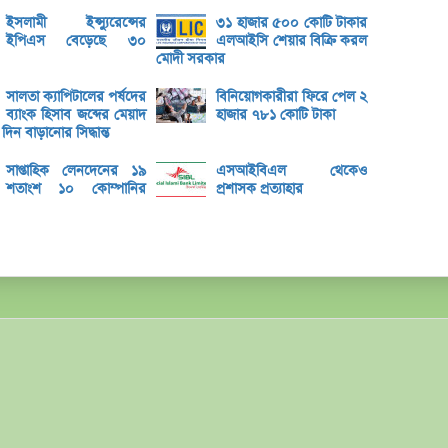
৮০০ ক
ইসলামী ইন্স্যুরেন্সের
৩১ হাজার ৫০০ কোটি টাকার
ইপিএস বেড়েছে ৩০
এলআইসি শেয়ার বিক্রি করল
সাপ্তা
মোদী সরকার
সাপ্তা
সালতা ক্যাপিটালের পর্ষদের
বিনিয়োগকারীরা ফিরে পেল ২
ব্যাংক হিসাব জব্দের মেয়াদ
হাজার ৭৮১ কোটি টাকা
ডিএসই
ন বাড়ানোর সিদ্ধান্ত
লুজারের
সাপ্তাহিক লেনদেনের ১৯
এসআইবিএল থেকেও
লুজারের
শতাংশ ১০ কোম্পানির
প্রশাসক প্রত্যাহার
গেইনার
এসবিএ
বেচবে
জুলাই
বোত
বক্স অ
ভরিতে 
শেয়ার