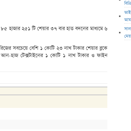
বিক
অস্কার
আইএ
হাতে 
আমা
৪ দুর্
 ৮৫ হাজার ২৫১ টি শেয়ার ৩৭ বার হাত বদলের মাধ্যমে ৬
সাল
দেওয়া
মেয়
বিনিয়
েটরিজের সবচেয়ে বেশি ১ কোটি ২৩ লাখ টাকার শেয়ার ব্লকে
টাকা
চ্চ আল-হাজ টেক্সটাইলের ১ কোটি ১ লাখ টাকার ও ফাইন
গত সপ
সাপ্ত
শেয়ার
কেন ই
অভিনেত
মধ্যপ্
স্বর্ণ
এসআইব