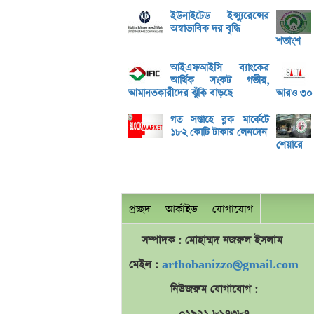
ইউনাইটেড ইন্স্যুরেন্সের
অস্বাভাবিক দর বৃদ্ধি
শতাংশ
আইএফআইসি ব্যাংকের
আর্থিক সংকট গভীর,
আমানতকারীদের ঝুঁকি বাড়ছে
আরও ৩০ দি
গত সপ্তাহে ব্লক মার্কেটে
১৮২ কোটি টাকার লেনদেন
শেয়ারে
প্রচ্ছদ
আর্কাইভ
যোগাযোগ
সম্পাদক : মোহাম্মদ
নজরুল
ইসলাম
মেইল :
arthobanizzo@gmail.com
নিউজরুম যোগাযোগ :
০১৯২১ ৮১৭৩৮৭