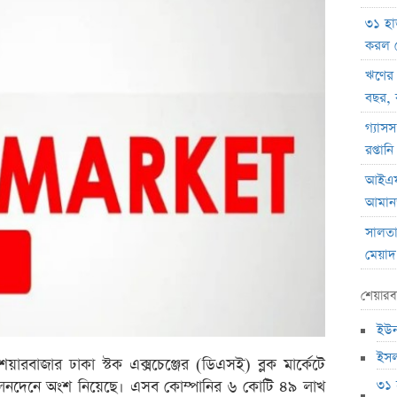
৩১ হা
করল 
ঋণের
বছর, 
গ্যাসস
রপ্তা
আইএফআ
আমানত
সালতা 
মেয়াদ
হোয়াইট
শেয়ারব
যাচ্ছেন
ইউনা
সাকিবে
ইসল
য়ারবাজার ঢাকা স্টক এক্সচেঞ্জের (ডিএসই) ব্লক মার্কেটে
ইনফান
৩১ 
 লেনদেনে অংশ নিয়েছে। এসব কোম্পানির ৬ কোটি ৪৯ লাখ
ফেডা