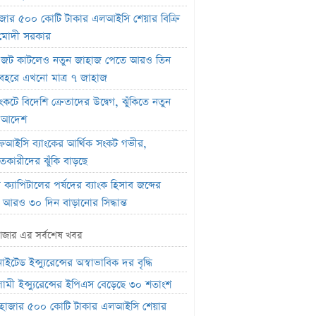
জার ৫০০ কোটি টাকার এলআইসি শেয়ার বিক্রি
মোদী সরকার
 জট কাটলেও নতুন জাহাজ পেতে আরও তিন
বহরে এখনো মাত্র ৭ জাহাজ
ংকটে বিদেশি ক্রেতাদের উদ্বেগ, ঝুঁকিতে নতুন
নি আদেশ
ইসি ব্যাংকের আর্থিক সংকট গভীর,
কারীদের ঝুঁকি বাড়ছে
ক্যাপিটালের পর্ষদের ব্যাংক হিসাব জব্দের
 আরও ৩০ দিন বাড়ানোর সিদ্ধান্ত
 হাউসের বলরুম প্রকল্প স্থগিত, সুপ্রিম কোর্টে
াজার এর সর্বশেষ খবর
 ট্রাম্প
ইটেড ইন্স্যুরেন্সের অস্বাভাবিক দর বৃদ্ধি
র ফেরা নিয়ে কঠোর অবস্থানে ক্রীড়া প্রতিমন্ত্রী
ামী ইন্স্যুরেন্সের ইপিএস বেড়েছে ৩০ শতাংশ
্তিনোর পদত্যাগ দাবি করল নরওয়ে ফুটবল
হাজার ৫০০ কোটি টাকার এলআইসি শেয়ার
রেশন