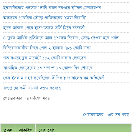
ইনফান্তিনোর পদত্যাগ দাবি করল নরওয়ে ফুটবল ফেডারেশন
অস্কারের প্রাথমিক দৌড়ে পাকিস্তানের ‘মেরা লিয়ারি’
হাতে আঘাত পেয়ে হাসপাতালে ভর্তি মিঠুন চক্রবর্তী
৪ দুর্বল আর্থিক প্রতিষ্ঠানে আজ প্রশাসক নিয়োগ, ভেঙে দেওয়া হবে পর্ষদ
বিনিয়োগকারীরা ফিরে পেল ২ হাজার ৭৮১ কোটি টাকা
গত সপ্তাহে ব্লক মার্কেটে ১৮২ কোটি টাকার লেনদেন
সাপ্তাহিক লেনদেনের ১৯ শতাংশ ১০ কোম্পানির শেয়ারে
কেন ইসলাম গ্রহণ করেছিলেন দীপিকা? জানালেন সহ-অভিনেত্রী
মধ্যপ্রাচ্যে কর্মী যাওয়া ২৬% কমেছে
স্বর্ণ খাতকে আনুষ্ঠানিক শিল্পে আনতে নতুন নীতিমালা
শেয়ারবাজার এর সর্বশেষ খবর
এসআইবিএল থেকেও প্রশাসক প্রত্যাহার
শেয়ারবাজার - এর সব খবর
৮০০ কোটি টাকার বন্ড জালিয়াতি তদন্তে সিআইডি
সাপ্তাহিক লুজারের শীর্ষে এস আলম কোল্ড রোল্ড স্টিল
প্রচ্ছদ
আর্কাইভ
যোগাযোগ