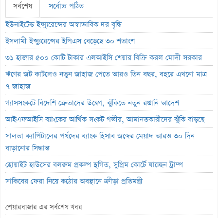
সর্বশেষ
সর্বোচ্চ পঠিত
ইউনাইটেড ইন্স্যুরেন্সের অস্বাভাবিক দর বৃদ্ধি
ইসলামী ইন্স্যুরেন্সের ইপিএস বেড়েছে ৩০ শতাংশ
৩১ হাজার ৫০০ কোটি টাকার এলআইসি শেয়ার বিক্রি করল মোদী সরকার
ঋণের জট কাটলেও নতুন জাহাজ পেতে আরও তিন বছর, বহরে এখনো মাত্র
৭ জাহাজ
গ্যাসসংকটে বিদেশি ক্রেতাদের উদ্বেগ, ঝুঁকিতে নতুন রপ্তানি আদেশ
আইএফআইসি ব্যাংকের আর্থিক সংকট গভীর, আমানতকারীদের ঝুঁকি বাড়ছে
সালতা ক্যাপিটালের পর্ষদের ব্যাংক হিসাব জব্দের মেয়াদ আরও ৩০ দিন
বাড়ানোর সিদ্ধান্ত
হোয়াইট হাউসের বলরুম প্রকল্প স্থগিত, সুপ্রিম কোর্টে যাচ্ছেন ট্রাম্প
সাকিবের ফেরা নিয়ে কঠোর অবস্থানে ক্রীড়া প্রতিমন্ত্রী
ইনফান্তিনোর পদত্যাগ দাবি করল নরওয়ে ফুটবল ফেডারেশন
শেয়ারবাজার এর সর্বশেষ খবর
অস্কারের প্রাথমিক দৌড়ে পাকিস্তানের ‘মেরা লিয়ারি’