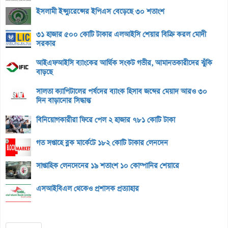
ইসলামী ইন্স্যুরেন্সের ইপিএস বেড়েছে ৩০ শতাংশ
৩১ হাজার ৫০০ কোটি টাকার এলআইসি শেয়ার বিক্রি করল মোদী
সরকার
আইএফআইসি ব্যাংকের আর্থিক সংকট গভীর, আমানতকারীদের ঝুঁকি
বাড়ছে
সালতা ক্যাপিটালের পর্ষদের ব্যাংক হিসাব জব্দের মেয়াদ আরও ৩০
দিন বাড়ানোর সিদ্ধান্ত
বিনিয়োগকারীরা ফিরে পেল ২ হাজার ৭৮১ কোটি টাকা
গত সপ্তাহে ব্লক মার্কেটে ১৮২ কোটি টাকার লেনদেন
সাপ্তাহিক লেনদেনের ১৯ শতাংশ ১০ কোম্পানির শেয়ারে
এসআইবিএল থেকেও প্রশাসক প্রত্যাহার