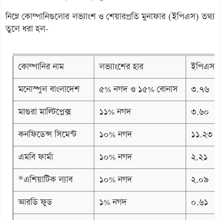
নিম্নে কোম্পানিগুলোর লভ্যাংশ ও শেয়ারপ্রতি মুনাফার (ইপিএস) তথ্য
তুলে ধরা হল-
কোম্পানির নাম
লভ্যাংশের হার
ইপিএস
মনোস্পুল বাংলাদেশ
৫% নগদ ও ১৫% বোনাস
৩.৭৬
মাগুরা মাল্টিপ্লেক্স
১১% নগদ
৩.৬০
কনফিডেন্স সিমেন্ট
১০% নগদ
১১.২৩
এমবি ফার্মা
১০% নগদ
২.২১
*এশিয়াটিক ল্যাব
১০% নগদ
২.০৯
আরডি ফুড
১% নগদ
০.৬১