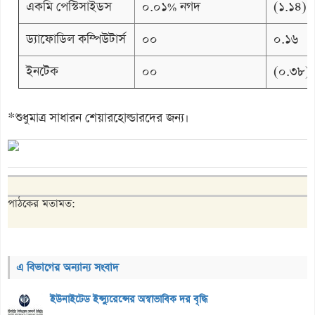
একমি পেস্টিসাইডস
০.০১% নগদ
(১.১৪)
ড্যাফোডিল কম্পিউটার্স
০০
০.১৬
ইনটেক
০০
(০.৩৮)
*শুধুমাত্র সাধারন শেয়ারহোল্ডারদের জন্য।
পাঠকের মতামত:
এ বিভাগের অন্যান্য সংবাদ
ইউনাইটেড ইন্স্যুরেন্সের অস্বাভাবিক দর বৃদ্ধি