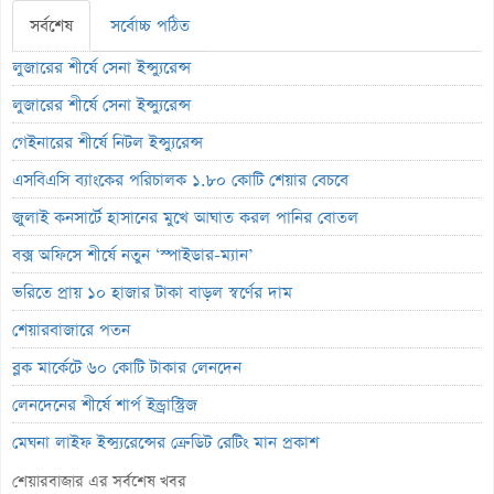
সর্বশেষ
সর্বোচ্চ পঠিত
লুজারের শীর্ষে সেনা ইন্স্যুরেন্স
লুজারের শীর্ষে সেনা ইন্স্যুরেন্স
গেইনারের শীর্ষে নিটল ইন্স্যুরেন্স
এসবিএসি ব্যাংকের পরিচালক ১.৮০ কোটি শেয়ার বেচবে
জুলাই কনসার্টে হাসানের মুখে আঘাত করল পানির বোতল
বক্স অফিসে শীর্ষে নতুন ‘স্পাইডার-ম্যান’
ভরিতে প্রায় ১০ হাজার টাকা বাড়ল স্বর্ণের দাম
শেয়ারবাজারে পতন
ব্লক মার্কেটে ৬০ কোটি টাকার লেনদেন
লেনদেনের শীর্ষে শার্প ইন্ড্রাস্ট্রিজ
মেঘনা লাইফ ইন্স্যুরেন্সের ক্রেডিট রেটিং মান প্রকাশ
ব্যাংক হিসাব জব্দ ও এলসি সংকটে উৎপাদন বন্ধ: এস.আলম কোল্ড রোলড
শেয়ারবাজার এর সর্বশেষ খবর