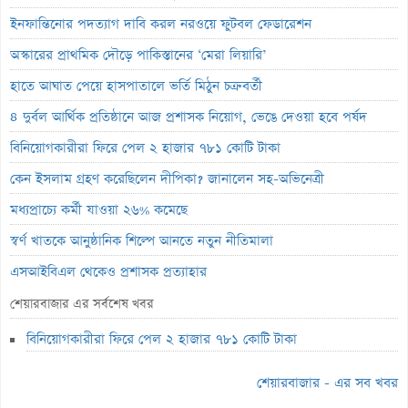
ইনফান্তিনোর পদত্যাগ দাবি করল নরওয়ে ফুটবল ফেডারেশন
অস্কারের প্রাথমিক দৌড়ে পাকিস্তানের ‘মেরা লিয়ারি’
হাতে আঘাত পেয়ে হাসপাতালে ভর্তি মিঠুন চক্রবর্তী
৪ দুর্বল আর্থিক প্রতিষ্ঠানে আজ প্রশাসক নিয়োগ, ভেঙে দেওয়া হবে পর্ষদ
বিনিয়োগকারীরা ফিরে পেল ২ হাজার ৭৮১ কোটি টাকা
কেন ইসলাম গ্রহণ করেছিলেন দীপিকা? জানালেন সহ-অভিনেত্রী
মধ্যপ্রাচ্যে কর্মী যাওয়া ২৬% কমেছে
স্বর্ণ খাতকে আনুষ্ঠানিক শিল্পে আনতে নতুন নীতিমালা
এসআইবিএল থেকেও প্রশাসক প্রত্যাহার
৮০০ কোটি টাকার বন্ড জালিয়াতি তদন্তে সিআইডি
শেয়ারবাজার এর সর্বশেষ খবর
সাপ্তাহিক লুজারের শীর্ষে এস আলম কোল্ড রোল্ড স্টিল
বিনিয়োগকারীরা ফিরে পেল ২ হাজার ৭৮১ কোটি টাকা
সাপ্তাহিক গেইনারের শীর্ষে ফারইস্ট ফাইন্যান্স
শেয়ারবাজার - এর সব খবর
ডিএসইতে বিদায়ী সপ্তাহে পিই রেশিও কমেছে