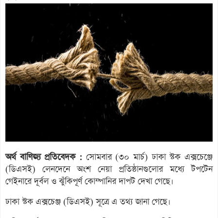
অর্থ বাণিজ্য প্রতিবেদক :
সোমবার (৩০ মার্চ) ঢাকা স্টক এক্সচেঞ্জে
(ডিএসই) লেনদেনে অংশ নেয়া প্রতিষ্ঠানগুলোর মধ্যে টপটেন
গেইনারে দূর্বল ও ঝুঁকিপূর্ণ কোম্পানির দাপট দেখা গেছে।
ঢাকা স্টক এক্সচেঞ্জ (ডিএসই) সূত্রে এ তথ্য জানা গেছে।