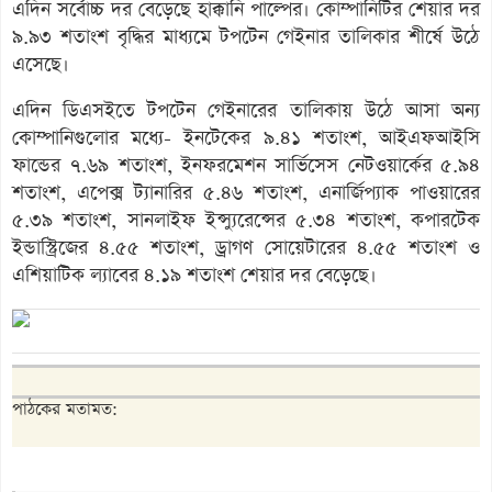
এদিন সর্বোচ্চ দর বেড়েছে হাক্কানি পাল্পের। কোম্পানিটির শেয়ার দর
৯.৯৩ শতাংশ বৃদ্ধির মাধ্যমে টপটেন গেইনার তালিকার শীর্ষে উঠে
এসেছে।
এদিন ডিএসইতে টপটেন গেইনারের তালিকায় উঠে আসা অন্য
কোম্পানিগুলোর মধ্যে- ইনটেকের ৯.৪১ শতাংশ, আইএফআইসি
ফান্ডের ৭.৬৯ শতাংশ, ইনফরমেশন সার্ভিসেস নেটওয়ার্কের ৫.৯৪
শতাংশ, এপেক্স ট্যানারির ৫.৪৬ শতাংশ, এনার্জিপ্যাক পাওয়ারের
৫.৩৯ শতাংশ, সানলাইফ ইন্স্যুরেন্সের ৫.৩৪ শতাংশ, কপারটেক
ইন্ডাস্ট্রিজের ৪.৫৫ শতাংশ, ড্রাগণ সোয়েটারের ৪.৫৫ শতাংশ ও
এশিয়াটিক ল্যাবের ৪.১৯ শতাংশ শেয়ার দর বেড়েছে।
পাঠকের মতামত: